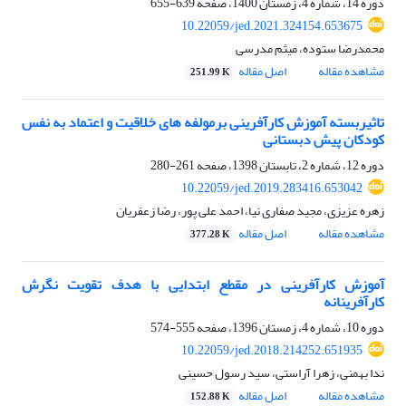
دوره 14، شماره 4، زمستان 1400، صفحه
639-655
10.22059/jed.2021.324154.653675
محمدرضا ستوده، میثم مدرسی
مشاهده مقاله
اصل مقاله
251.99 K
تاثیربسته آموزش کارآفرینی برمولفه های خلاقیت و اعتماد به نفس
کودکان پیش دبستانی
دوره 12، شماره 2، تابستان 1398، صفحه
261-280
10.22059/jed.2019.283416.653042
زهره عزیزی، مجید صفاری نیا، احمد علی پور، رضا زعفریان
مشاهده مقاله
اصل مقاله
377.28 K
آموزش کارآفرینی در مقطع ابتدایی با هدف تقویت نگرش
کارآفرینانه
دوره 10، شماره 4، زمستان 1396، صفحه
555-574
10.22059/jed.2018.214252.651935
ندا بهمنی، زهرا آراستی، سید رسول حسینی
مشاهده مقاله
اصل مقاله
152.88 K