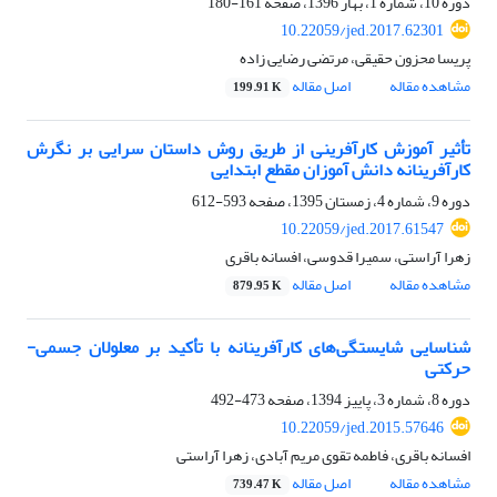
دوره 10، شماره 1، بهار 1396، صفحه
161-180
10.22059/jed.2017.62301
پریسا محزون حقیقی، مرتضی رضایی زاده
مشاهده مقاله
اصل مقاله
199.91 K
تأثیر آموزش کارآفرینی از طریق روش داستان سرایی بر نگرش
کارآفرینانه دانش آموزان مقطع ابتدایی
دوره 9، شماره 4، زمستان 1395، صفحه
593-612
10.22059/jed.2017.61547
زهرا آراستی، سمیرا قدوسی، افسانه باقری
مشاهده مقاله
اصل مقاله
879.95 K
شناسایی شایستگی‌های کارآفرینانه با تأکید بر معلولان جسمی-
حرکتی
دوره 8، شماره 3، پاییز 1394، صفحه
473-492
10.22059/jed.2015.57646
افسانه باقری، فاطمه تقوی مریم آبادی، زهرا آراستی
مشاهده مقاله
اصل مقاله
739.47 K