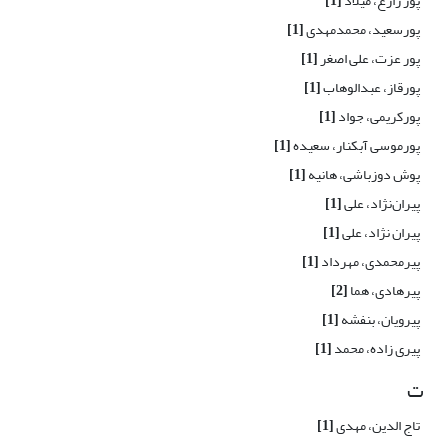
پور زارع، میلاد
[1]
پورسعید، محمدمهدی
[1]
پور عزت، علی اصغر
[1]
پورقاز، عبدالوهاب
[1]
پورکریمی، جواد
[1]
پورموسی آبکنار، سعیده
[1]
پوش دوزباشی، هانیه
[1]
پیران‌نژاد، علی
[1]
پیران نژاد، علی
[1]
پیرمحمدی، مهرداد
[1]
پیرهادی، هما
[2]
پیرویان، بنفشه
[1]
پیری زاده، محمد
[1]
ت
تاج الدین، مهدی
[1]