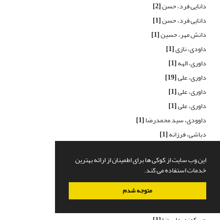
دانایی فرد، حسن
[2]
دانایی فرد، حسن
[1]
دانش مهر، حسین
[1]
داودی، نازی
[1]
داوری، الهه
[1]
داوری، علی
[19]
داوری، علی
[1]
داوری، علی
[1]
داوودی، سید محمدرضا
[1]
دباشی، فرزانه
[1]
درانی، کمال
[1]
این وب سایت از کوکی ها برای اطمینان از ارائه بهترین
درجاتی، سمیه
[1]
خدمات استفاده می کند.
درگاهی، مجتبی
[1]
متوجه شدم
درودی، حمید
[1]
درودیان، علی اصغر
[1]
دریکوند، علیرضا
[1]