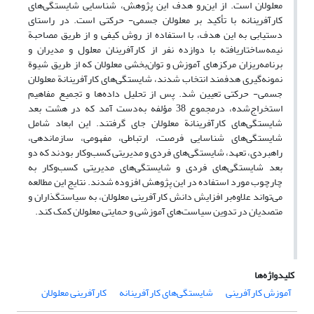
معلولان است. از این‌رو هدف این پژوهش، شناسایی شایستگی‌های
کارآفرینانه با تأکید بر معلولان جسمی- حرکتی است. در راستای
دستیابی به این هدف، با استفاده از روش کیفی و از طریق مصاحبة
نیمه‌ساختاریافته با دوازده نفر از کارآفرینان معلول و مدیران و
برنامه‌ریزان مرکزهای آموزش و توان‌بخشی معلولان که از طریق شیوة
نمونه‌گیری هدفمند انتخاب شدند، شایستگی‌های کارآفرینانة معلولان
جسمی- حرکتی تعیین شد. پس از تحلیل داده‌ها و تجمیع مفاهیم
استخراج‌شده، درمجموع 38 مؤلفه به‌دست آمد که در هشت بعد
شایستگی‌های کارآفرینانة معلولان جای گرفتند. این ابعاد شامل
شایستگی‌های شناسایی فرصت، ارتباطی، مفهومی، سازماندهی،
راهبردی، تعهد، شایستگی‌های فردی و مدیریتی کسب‌وکار بودند که دو
بعد شایستگی‌های فردی و شایستگی‌های مدیریتی کسب‌وکار به
چارچوب مورد استفاده در این پژوهش افزوده شدند. نتایج این مطالعه
می‌تواند علاوه‌بر افزایش دانش کارآفرینی معلولان، به سیاستگذاران و
متصدیان در تدوین سیاست‌های آموزشی و حمایتی معلولان کمک کند.
کلیدواژه‌ها
آموزش کارآفرینی
شایستگی‌های کارآفرینانه
کارآفرینی معلولان