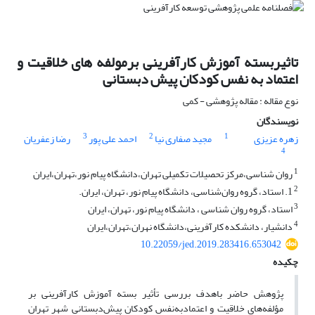
تاثیربسته آموزش کارآفرینی برمولفه های خلاقیت و
اعتماد به نفس کودکان پیش دبستانی
نوع مقاله : مقاله پژوهشی - کمی
نویسندگان
3
2
1
زهره عزیزی
مجید صفاری نیا
احمد علی پور
رضا زعفریان
4
1
روان شناسی،مرکز تحصیلات تکمیلی تهران،دانشگاه پیام نور،تهران،ایران
2
1. استاد، گروه روان‌شناسی، دانشگاه پیام نور، تهران، ایران.
3
استاد، گروه روان شناسی ، دانشگاه پیام نور، تهران، ایران
4
دانشیار، دانشکده کارآفرینی،دانشگاه نهران،تهران،ایران
10.22059/jed.2019.283416.653042
چکیده
پژوهش حاضر باهدف بررسی تأثیر بسته آموزش کارآفرینی بر
مؤلفه‌های خلاقیت و اعتمادبه‌نفس کودکان پیش‌دبستانی شهر تهران