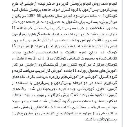
انجام شد. روش انجام پژوهش کاربردی حاضر نیمه آزمایشی (با طرح
پیش‌آزمون-پس‌آزمون با گروه کنترل) بود. جامعه پژوهش شامل کلیه
کودکان 4-6 ساله تهرانی بود که در سال تحصیلی 98-1397 در یکی از
مراکز پیش‌دبستانی تهران مشغول به تحصیل بودند. از جامعه مورد نظر
به‌صورت هدفمند و در دسترس مرکز پیش‌دبستانی در منطقه 11
تهران انتخاب شدند. در مرحله بعد با انجام هماهنگی‌های لازم آزمون
تصویری خلاقیت تورنس و اعتمادبه‌نفس کودکان (فرم مربی) بر روی
تمامی کودکان علاقه‌مند اجرا شد و پس از تحلیل نمرات از هر مرکز 15
کودک که دارای نمره خلاقیت و اعتمادبه‌نفس کمتری بودند
انتخاب‌شده و به‌صورت تصادفی کودکان مرکز 1 در گروه آزمایش و
کودکان مرکز 2 در گروه کنترل قرار گرفتند.گروه آزمایش در کنار
آموزش‌های معمول روزانه،11جلسه آموزش کارآفرینی دریافت کرده و
گروه کنترل آموزشی جز آموزش‌های روزمره دریافت نکرد. داده‌های
گرداوری شده در دو مرحله پیش‌آزمون و پس‌آزمون با استفاده از
آزمون تحلیل کوواریانس چندمتغیره تجزیه‌وتحلیل شد. یافته‌های
آزمون مانکووا نشان داد که آموزش کارآفرینی موجب بهبود انعطاف،
ابتکار، بسط، و اعتمادبه‌نفس گروه آزمایش شده است و در مورد
مؤلفه‌ی سیالی تغییر معناداری مشاهده نشد. یافته‌های پژوهش حاضر
بر اثربخشی و لزوم توجه به آموزش‌های کارآفرینی در سنین پیش از
دبستان تأکید داشت.