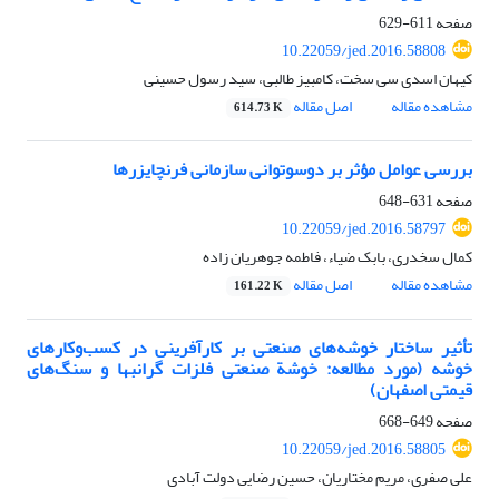
صفحه
611-629
10.22059/jed.2016.58808
کیهان اسدی سی سخت، کامبیز طالبی، سید رسول حسینی
مشاهده مقاله
اصل مقاله
614.73 K
بررسی عوامل مؤثر بر دوسوتوانی سازمانی فرنچایزرها
صفحه
631-648
10.22059/jed.2016.58797
کمال سخدری، بابک ضیاء، فاطمه جوهریان زاده
مشاهده مقاله
اصل مقاله
161.22 K
تأثیر ساختار خوشه‌های صنعتی بر کارآفرینی در کسب‌وکارهای
خوشه (مورد مطالعه: خوشة صنعتی فلزات گرانبها و سنگ‌های
قیمتی اصفهان)
صفحه
649-668
10.22059/jed.2016.58805
علی صفری، مریم مختاریان، حسین رضایی دولت آبادی