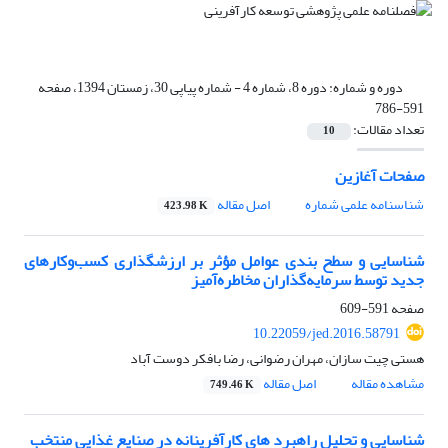
دوره و شماره:
دوره 8، شماره 4 - شماره پیاپی 30، زمستان 1394، صفحه
591-786
تعداد مقالات:
10
صفحات آغازین
شناسنامه علمی شماره
اصل مقاله
423.98 K
شناسایی و سطح‏ بندی عوامل مؤثر بر ارزشگذاری کسب‌و‌کار‌های
جدید توسط سرمایه‌گذاران مخاطره‌آمیز
صفحه
591-609
10.22059/jed.2016.58791
هستی چیت سازان، مهران رضوانی، رضا بافکر دوست آباد
مشاهده مقاله
اصل مقاله
749.46 K
شناسایی و تحلیل راهبرد های کارآفرینانه در صنایع غذایی منتخب