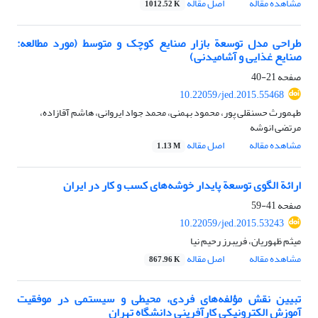
مشاهده مقاله
اصل مقاله
1012.52 K
طراحی مدل توسعة بازار صنایع کوچک و متوسط (مورد مطالعه:
صنایع غذایی و آشامیدنی)
صفحه
21-40
10.22059/jed.2015.55468
طهمورث حسنقلی پور، محمود بهمنی، محمد جواد ایروانی، هاشم آقازاده،
مرتضی انوشه
مشاهده مقاله
اصل مقاله
1.13 M
ارائة الگوی توسعة پایدار خوشه‌های کسب و کار در ایران
صفحه
41-59
10.22059/jed.2015.53243
میثم ظهوریان، فریبرز رحیم نیا
مشاهده مقاله
اصل مقاله
867.96 K
تبیین نقش مؤلفه‌های فردی، محیطی و سیستمی در موفقیت
آموزش الکترونیکی کارآفرینی دانشگاه تهران