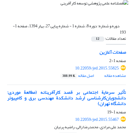
دوره و شماره:
دوره 8، شماره 1 - شماره پیاپی 27، بهار 1394، صفحه 1-
193
تعداد مقالات:
12
صفحات آغازین
صفحه
1-2
10.22059/jed.2015.55825
مشاهده مقاله
اصل مقاله
388.99 K
ﺗأﺛﯿﺮ ﺳﺮﻣﺎﯾة اجتماعی ﺑﺮ ﻗﺼﺪ ﮐﺎرآﻓﺮﯾﻨﺎﻧﻪ (مطالعۀ موردی:
داﻧﺸﺠﻮﯾﺎنﮐﺎرﺷﻨﺎﺳﯽ ارﺷﺪ داﻧﺸﮑﺪة ﻣﻬﻨﺪﺳﯽ ﺑﺮق و ﮐﺎﻣﭙﯿﻮﺗﺮ
داﻧﺸﮕﺎه ﺗﻬﺮان)
صفحه
1-19
10.22059/jed.2015.55467
محمد علی مرادی، محمدرضا زالی، راضیه پرنیان