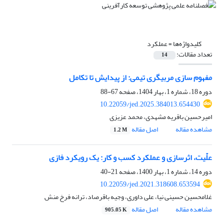
کلیدواژه‌ها =
عملکرد
تعداد مقالات:
14
مفهوم سازی مربیگری تیمی: از پیدایش تا تکامل
دوره 18، شماره 1، بهار 1404، صفحه
67-88
10.22059/jed.2025.384013.654430
امیرحسین باقریه مشهدی، محمد عزیزی
مشاهده مقاله
اصل مقاله
1.2 M
علّیت، اثرسازی و عملکرد کسب و کار: یک رویکرد فازی
دوره 14، شماره 1، بهار 1400، صفحه
21-40
10.22059/jed.2021.318608.653594
غلامحسین حسینی نیا، علی داوری، وجیه باقرصاد، ترانه فرخ منش
مشاهده مقاله
اصل مقاله
905.05 K