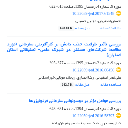
دوره 9، شماره 4، زمستان 1395، صفحه
613-622
10.22059/jed.2017.61548
احسان اصغریان، مجتبی حسینی
مشاهده مقاله
اصل مقاله
628.81 K
بررسی تأثیر ظرفیت جذب دانش بر کارآفرینی سازمانی (مورد
مطالعه: شرکت‌های مستقر در شهرک علمی- تحقیقاتی استان
اصفهان)
دوره 9، شماره 2، تابستان 1395، صفحه
377-395
10.22059/jed.2016.60456
علی نصر اصفهانی، رضا انصاری، ریحانه مولایی خوراسگانی
مشاهده مقاله
اصل مقاله
242.7 K
بررسی عوامل مؤثر بر دوسوتوانی سازمانی فرنچایزرها
دوره 8، شماره 4، زمستان 1394، صفحه
631-648
10.22059/jed.2016.58797
کمال سخدری، بابک ضیاء، فاطمه جوهریان زاده