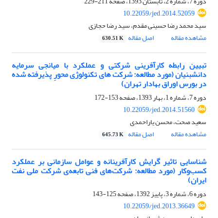
دوره 7، شماره 2، تابستان 1393، صفحه
211-229
10.22059/jed.2014.52059
سید محمد رضا حسینی مقدم، سید رضا حجازی
مشاهده مقاله
اصل مقاله
630.51 K
تبیین رابطه کارآفرینی شرکتی و عملکرد با میانجی سرمایه
دانشبنیان (مورد مطالعه: شرکت های تکنولوژی محورِ پذیرفته شده
در بورس اوراق بهادار تهران)
دوره 7، شماره 1، بهار 1393، صفحه
153-172
10.22059/jed.2014.51560
سعید صحت، محسن یاراحمدی
مشاهده مقاله
اصل مقاله
645.73 K
شناسایی تاثیر گرایش کارآفرینانه و عوامل سازمانی بر عملکرد
کسب‌وکار (مورد مطالعه: شرکت‌های فنی تابعه‌ی شرکت ملی نفت
ایران)
دوره 6، شماره 3، پاییز 1392، صفحه
125-143
10.22059/jed.2013.36649