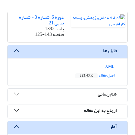
دوره 6، شماره 3 - شماره
پیاپی 21
پاییز 1392
صفحه
125-143
فایل ها
XML
اصل مقاله
223.43 K
هم رسانی
ارجاع به این مقاله
آمار