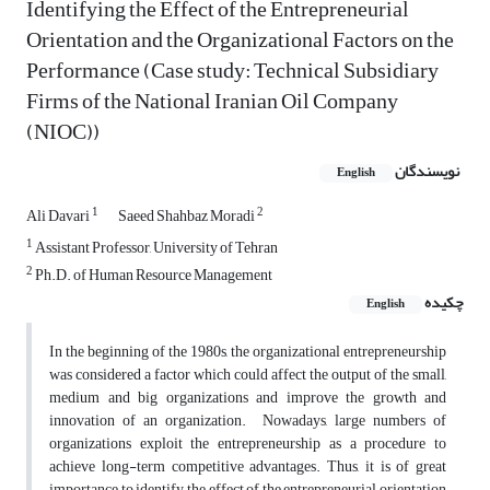
Identifying the Effect of the Entrepreneurial
Orientation and the Organizational Factors on the
Performance (Case study: Technical Subsidiary
Firms of the National Iranian Oil Company
(NIOC))
نویسندگان
English
1
2
Ali Davari
Saeed Shahbaz Moradi
1
Assistant Professor, University of Tehran
2
Ph.D. of Human Resource Management
چکیده
English
In the beginning of the 1980s, the organizational entrepreneurship
was considered a factor which could affect the output of the small,
medium and big organizations and improve the growth and
innovation of an organization. Nowadays, large numbers of
organizations exploit the entrepreneurship as a procedure to
achieve long-term competitive advantages. Thus, it is of great
importance to identify the effect of the entrepreneurial orientation