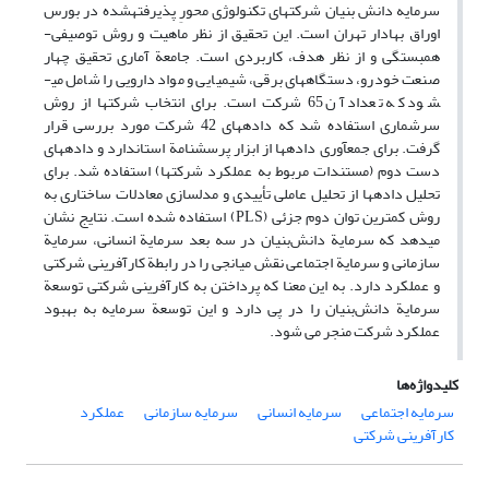
سرمایه دانش بنیان شرکت­های تکنولوژی محورِ پذیرفته­شده در بورس
اوراق بهادار تهران است. این تحقیق از نظر ماهیت و روش توصیفی-
همبستگی و از نظر هدف، کاربردی است. جامعة آماری تحقیق چهار
صنعت خودرو، دستگاه­های برقی، شیمیایی و مواد دارویی را شامل می­
شود که تعداد آن 65 شرکت است. برای انتخاب شرکت­ها از روش
سرشماری استفاده شد که داده­های 42 شرکت مورد بررسی قرار
گرفت. برای جمع­آوری داده­ها از ابزار پرسشنامة استاندارد و داده­های
دست دوم (مستندات مربوط به عملکرد شرکت­ها) استفاده شد. برای
تحلیل داده­ها از تحلیل عاملی تأییدی و مدل­سازی معادلات ساختاری به
روش کمترین توان دوم جزئی (PLS) استفاده شده است. نتایج نشان
می­دهد که سرمایة دانش‌بنیان در سه بعد سرمایة انسانی، سرمایة
سازمانی و سرمایة اجتماعی نقش میانجی را در رابطة کارآفرینی شرکتی
و عملکرد دارد. به این معنا که پرداختن به کارآفرینی شرکتی توسعة
سرمایة دانش‌بنیان را در پی دارد و این توسعة سرمایه به بهبود
عملکرد شرکت منجر می­ شود.
کلیدواژه‌ها
سرمایه اجتماعی
سرمایه انسانی
سرمایه سازمانی
عملکرد
کارآفرینی شرکتی