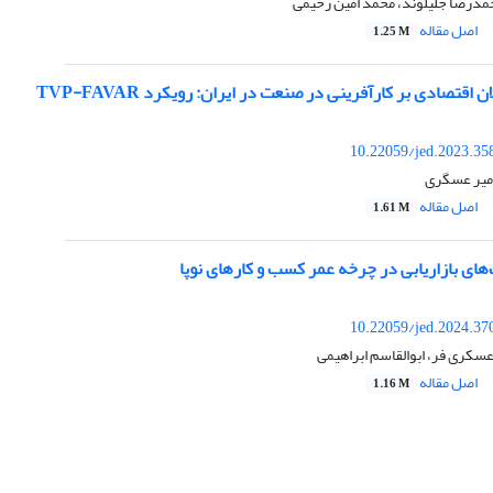
مدرضا جلیلوند، محمد امین رحیمی
اصل مقاله
1.25 M
 اقتصادی بر کارآفرینی در صنعت در ایران: رویکرد TVP-FAVAR
10.22059/jed.2023.35
میر عسگری
اصل مقاله
1.61 M
های بازاریابی در چرخه عمر کسب و کارهای نوپا
10.22059/jed.2024.37
عسکری فر، ابوالقاسم ابراهیمی
اصل مقاله
1.16 M