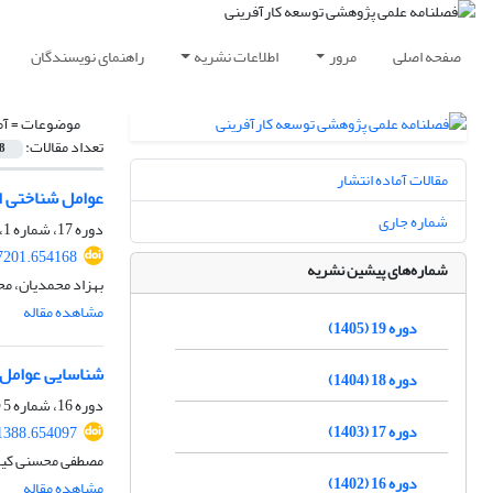
صفحه اصلی
مرور
اطلاعات نشریه
راهنمای نویسندگان
موضوعات =
آم
تعداد مقالات:
8
مقالات آماده انتشار
عوامل شناختی ا
شماره جاری
دوره 17، شماره 1، بهار 1403، صفحه
7201.654168
شماره‌های پیشین نشریه
بهزاد محمدیان، مح
مشاهده مقاله
دوره 19 (1405)
شناسایی عوامل 
دوره 18 (1404)
دوره 16، شماره 5 (ویژه نامه)، زمستان 1402، صفحه
دوره 17 (1403)
1388.654097
مصطفی محسنی کیاس
دوره 16 (1402)
مشاهده مقاله