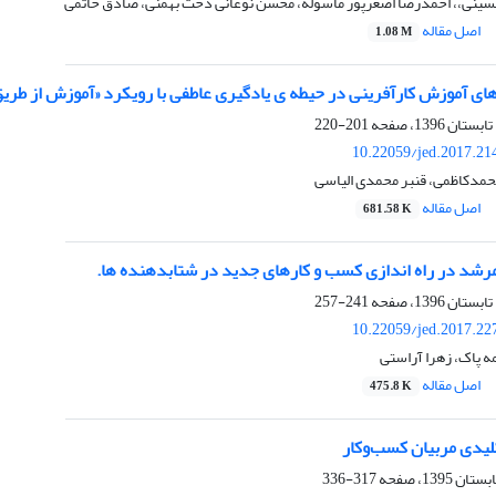
سینی،، احمدرضا اصغرپور ماسوله، محسن نوغانی دخت بهمنی، صادق حاتمی
اصل مقاله
1.08 M
ای آموزش کارآفرینی در حیطه ی یادگیری عاطفی با رویکرد «آموزش از طری
201-220
10.22059/jed.2017.21
حمدکاظمی، قنبر محمدی الیاسی
اصل مقاله
681.58 K
شد در راه اندازی کسب و کارهای جدید در شتابدهنده ها.
241-257
10.22059/jed.2017.22
ه پاک، زهرا آراستی
اصل مقاله
475.8 K
یدی مربیان کسب‌و‌کار
317-336