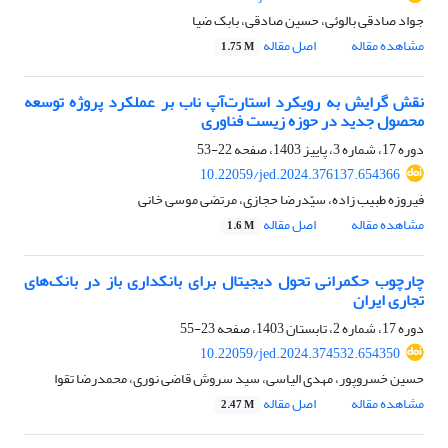
جواد صادقی بالوئی، حسین صادقی، بابک ضیا
مشاهده مقاله
اصل مقاله
1.75 M
نقش گرایش به رویکرد استارت‌آپ ناب بر عملکرد پروژه توسعه
محصول جدید در حوزه زیست فناوری
دوره 17، شماره 3، پاییز 1403، صفحه
22-53
10.22059/jed.2024.376137.654366
فیروزه طبیب زاده، سیّدرضا حجازی، مرتضی موسی خانی
مشاهده مقاله
اصل مقاله
1.6 M
چارچوب حکمرانی تحول دیجیتال برای بانکداری باز در بانک‌های
تجاری ایران
دوره 17، شماره 2، تابستان 1403، صفحه
23-55
10.22059/jed.2024.374532.654350
حسین خسروپور، مهدی الیاسی، سید سروش قاضی نوری، محمدرضا تقوا
مشاهده مقاله
اصل مقاله
2.47 M