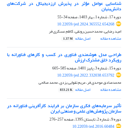
شناسایی عوامل مؤثر در پذیرش ارزدیجیتال در شرکت‌های
دانش‌بنیان
دوره 17، شماره 1، بهار 1403، صفحه
34-55
10.22059/jed.2024.365552.654268
امید رضایی، محمدحسین رونقی، کاظم عسکری فر
مشاهده مقاله
اصل مقاله
1.37 M
طراحـی مدل هوشمندی فناوری در کسب و کارهای فناورانه با
رویکرد خلق مشترک ارزش
دوره 15، شماره 3، پاییز 1401، صفحه
585-605
10.22059/jed.2022.332038.653792
محمدصادق موحدی فر، مریم تقوایی یزدی، محمد صالحی
مشاهده مقاله
اصل مقاله
833.21 K
تأثیر سرمایه‌های فکری سازمان بر فرایند کارآفرینی فناورانه در
سازمان پژوهش‌های علمی و صنعتی ایران
دوره 9، شماره 2، تابستان 1395، صفحه
257-276
10.22059/jed.2016.60484