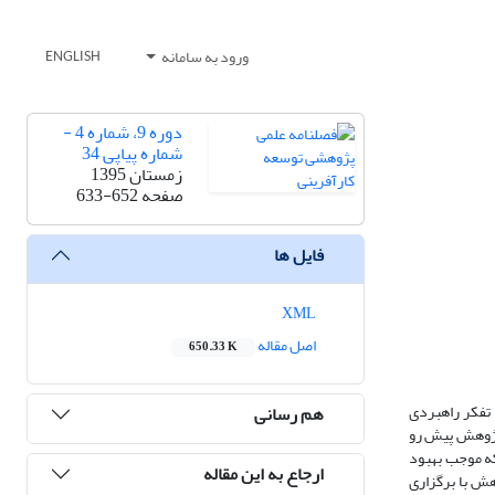
ورود به سامانه
ENGLISH
دوره 9، شماره 4 -
شماره پیاپی 34
زمستان 1395
صفحه
633-652
فایل ها
XML
اصل مقاله
650.33 K
 تفکر راهبردی
هم رسانی
 پژوهش پیش رو
که موجب بهبود
ارجاع به این مقاله
هش با برگزاری