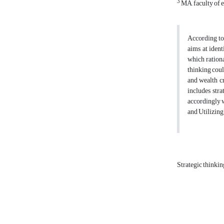
3
MA, faculty of 
According to 
aims at ident
which ration
thinking coul
and wealth c
includes str
accordingly w
and Utilizin
Strategic thinki