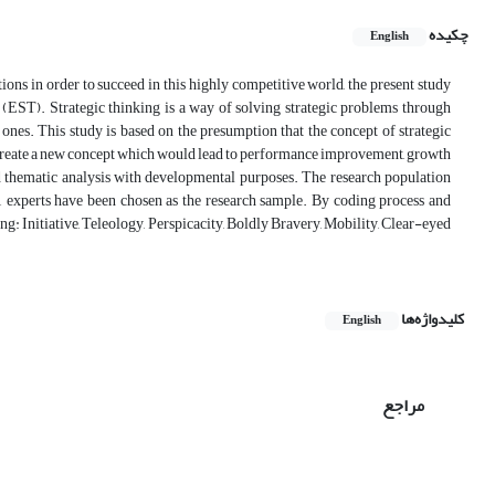
چکیده
English
ons in order to succeed in this highly competitive world, the present study
g (EST). Strategic thinking is a way of solving strategic problems through
nes. This study is based on the presumption that the concept of strategic
d create a new concept which would lead to performance improvement, growth
ed thematic analysis with developmental purposes. The research population
11 experts have been chosen as the research sample. By coding process and
ing: Initiative, Teleology, Perspicacity, Boldly Bravery, Mobility, Clear-eyed
کلیدواژه‌ها
English
مراجع