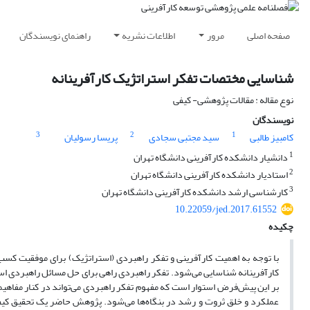
صفحه اصلی
مرور
اطلاعات نشریه
راهنمای نویسندگان
شناسایی مختصات تفکر استراتژیک کارآفرینانه
نوع مقاله : مقالات پژوهشی- کیفی
نویسندگان
3
2
1
کامبیز طالبی
سید مجتبی سجادی
پریسا رسولیان
1
دانشیار دانشکده کارآفرینی دانشگاه تهران
2
استادیار دانشکده کارآفرینی دانشگاه تهران
3
کارشناسی ارشد دانشکده کارآفرینی دانشگاه تهران
10.22059/jed.2017.61552
چکیده
با توجه به اهمیت کارآفرینی و تفکر راهبردی (استراتژیک) برای موفقیت کسب
کارآفرینانه شناسایی می‌شود. تفکر راهبردی راهی برای حل مسائل راهبردی است
بر این پیش‌فرض استوار است که مفهوم تفکر راهبردی می‌تواند در کنار مفاهیم
عملکرد و خلق ثروت و رشد در بنگاه‌ها می‌شود. پژوهش حاضر یک تحقیق کیفی