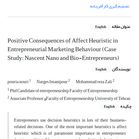
تصمیم گیری کارآفرینانه
عنوان مقاله
English
Positive Consequences of Affect Heuristic in
Entrepreneurial Marketing Behaviour (Case
Study: Nascent Nano and Bio-Entrepreneurs)
نویسندگان
English
1
2
2
pouria nouri
Narges Imanipour
Mohammad reza Zali
1
Phd Candidate of entrepreneurship Faculty of Entrepreneurship
2
Associate Professor وFaculty of Entrepreneurship, University of Tehran
چکیده
English
Entrepreneurs use decision heuristics in lots of their business-
related decisions. One of the most important heuristics is affect
heuristic which is of paramount importance in entrepreneurs’