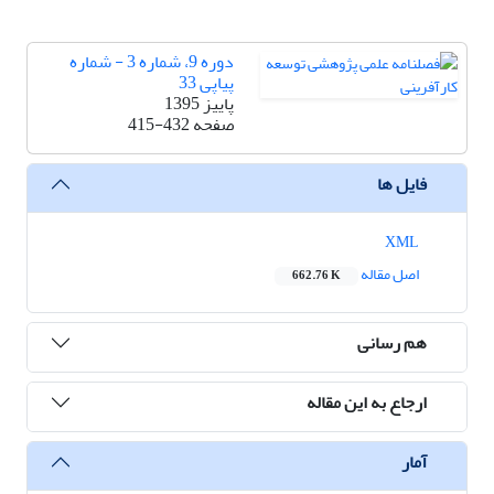
دوره 9، شماره 3 - شماره
پیاپی 33
پاییز 1395
صفحه
415-432
فایل ها
XML
اصل مقاله
662.76 K
هم رسانی
ارجاع به این مقاله
آمار