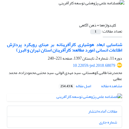
کلیدواژه‌ها =
ذهن آگاهی
تعداد مقالات:
1
شناسایی ابعاد هوشیاری کارآفرینانه بر مبنای رویکرد پردازش
اطلاعات انسانی (مورد مطالعه: کارآفرینان استان تهران و البرز)
دوره 11، شماره 2، تابستان 1397، صفحه
221-240
10.22059/jed.2018.68079
محمدرضا طالبی کوهستانی، سید مهدی الوانی، سید محتبی محمودزاده، محمد
عطایی
مشاهده مقاله
اصل مقاله
254.43 K
مقالات آماده انتشار
شماره جاری