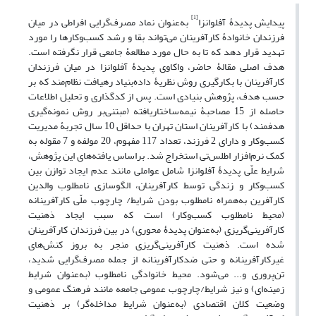
[1]
پیدایش پدیدۀ آفلوانزا
به‌عنوان نماد مصرف‌گرایی افراطی در میان
فرزندان خانوادۀ کارآفرینان می‌تواند بقا و رشد کسب‌و‌کارها را مورد
تهدید قرار دهد که تا به حال مورد مطالعۀ جامعی قرار نگرفته است.
هدف اصلی مقالۀ حاضر، واکاوی پدیدۀ آفلوانزا در میان فرزندان
کارآفرینان با بکارگیری روش نظریۀ داده‌بنیاد رهیافت نظام‌مند که بر
حسب هدف، پژوهش بنیادی است. پس از کدگذاری و تحلیل اطلاعات
حاصله از 15 مصاحبۀ نیمه‌ساختاریافته (مبتنی‌بر روش نمونه‌گیری
هدفمند) با کارآفرینان استان تهران با حداقل 10 سال تجربۀ مدیریت
کسب‌‌وکار و دارای 2 فرزند، تعداد 117 مفهوم، 20 مولفه و 7 مقوله به
کمک نرم‌افزار اطلس‌تی استخراج شد. براساس یافته‌های این پژوهش،
شرایط علّی پدیدۀ آفلوانزا شامل عواملی مانند عدم ایجاد توازن بین
کسب‌وکار و زندگی توسط کارآفرینان، الگوسازی نامطلوب والدین
کارآفرین به‌همراه نامطلوب بودن شرایط/ چارچوب ملّی کارآفرینانه
(محیط نامطلوب کسب‌وکار) است که سبب ایجاد ذهنیت
کارآفرینی‌گریزی (به‌عنوان پدیدۀ محوری) در بین فرزندان کارآفرینان
شده است. ذهنیت کارآفرینی‌گریزی منجر به بروز کنش‌های
غیرکارآفرینانه و حتی ضدکارآفرینانه از جمله مصرف‌گرایی شدید،
تن‌پروری و... می‌شود. محیط خانوادگی نامطلوب (به‌عنوان شرایط
زمینه‌ای) و نیز شرایط/چارچوب عمومی جامعه مانند فرهنگ عمومی و
وضعیت کلان اقتصادی (به‌عنوان شرایط مداخله‌گر) بر ذهنیت