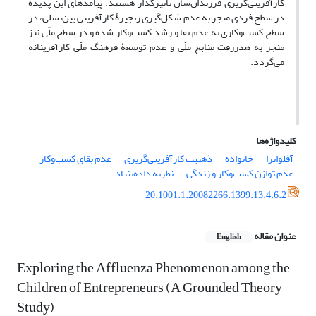
کارآفرینی‌گریزی فرزندان‌شان تاثیرگذار هستند. پیامدهای این پدیده
در سطح فردی منجر به عدم شکل‌گیری زنجیرۀ کارآفرینی بین‌نسلی، در
سطح کسب‌و‌کاری به عدم بقا و رشد کسب‌و‌کار شده و در سطح ملّی نیز
منجر به هدررفت منابع ملّی و عدم توسعۀ فرهنگ ملّی کارآفرینانه
می‌گردد.
کلیدواژه‌ها
آفلوانزا
خانواده
ذهنیت کارآفرینی‌گریزی
عدم بقای کسب‌وکار
عدم توازن کسب‌وکار و زندگی
نظریه داده‌بنیاد
20.1001.1.20082266.1399.13.4.6.2
عنوان مقاله
English
Exploring the Affluenza Phenomenon among the
Children of Entrepreneurs (A Grounded Theory
Study)