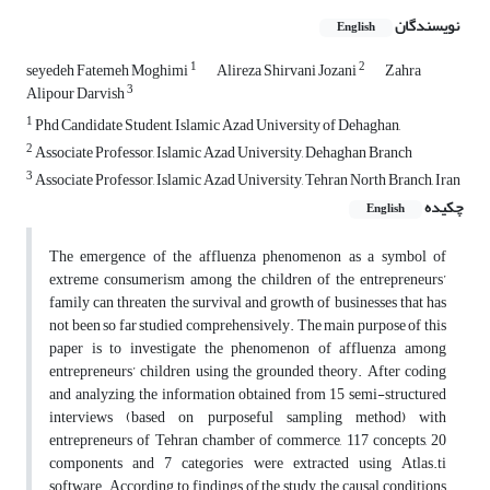
نویسندگان
English
1
2
seyedeh Fatemeh Moghimi
Alireza Shirvani Jozani
Zahra
3
Alipour Darvish
1
Phd Candidate Student, Islamic Azad University of Dehaghan,
2
Associate Professor, Islamic Azad University, Dehaghan Branch
3
Associate Professor, Islamic Azad University, Tehran North Branch, Iran
چکیده
English
The emergence of the affluenza phenomenon as a symbol of
extreme consumerism among the children of the entrepreneurs’
family can threaten the survival and growth of businesses that has
not been so far studied comprehensively. The main purpose of this
paper is to investigate the phenomenon of affluenza among
entrepreneurs’ children using the grounded theory. After coding
and analyzing, the information obtained from 15 semi-structured
interviews (based on purposeful sampling method) with
entrepreneurs of Tehran chamber of commerce, 117 concepts, 20
components and 7 categories were extracted using Atlas.ti
software. According to findings of the study, the causal conditions