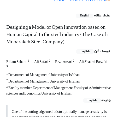
20.1001.1.20082266.1399.13.2.6.8
عنوان مقاله
English
Designing a Model of Open Innovation based on
Human Capital In the steel industry (The Case of :
Mobarakeh Steel Company)
نویسندگان
English
1
2
2
Elham Sahami
Ali Safari
Reza Ansari
Ali Shaemi Barzoki
3
1
Department of Management, University of Isfahan.
2
Department of Management, University of Isfahan
3
Faculty member, Department of Management, Faculty of Administrative
sciences and Economics, University of Isfahan.
چکیده
English
One of the cutting edge methods to optimally manage creativity is