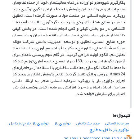
بکارگیری شیوه‌های نوآورانه در تمام فعالیت‌های خود، از جمله نظام‌های
منابع انسانی، می‌باشند. این پژوهش با هدف طراحی الگوی نوآوری باز با
رویکرد سرمایه انسانی در صنعت فولاد صورت گرفته است. تحقیق
حاضر بر مبنای هدف کاربردی و برحسب گردآوری اطلاعات آمیخته -
اکتشافی در دو بخش کیفی و کمی انجام شده است. در بخش کیفی
داده‌ها از طریق مصاحبه‌های نیمه ساختار یافته با مدیران و متخصصان
حوزه منابع انسانی، تحقیق و توسعه، مدیریت دانش شرکت فولاد
مبارکه، شرکت‌های مشاوره‌ای همکار با فولاد جمع آوری و با استفاده از
تحلیل تم، الگوی اولیه طراحی گردید. در گام دوم پرسش نامه‌ای برای
آزمون الگو طراحی و در بین 130 نفر از اعضای جامعه آماری توزیع شد که
داده‌ها با کمک الگوسازی معادلات ساختاری با استفاده از نرم‌افزارهای
Amos 24 بررسی و الگو تائید گردید. نتایج پژوهش نشان می‌دهد که
اجرای نوآوری باز با رویکرد سرمایه انسانی منجر به ارتقاء دانش
سازمان، ایجاد رابطه برد- برد، افزایش سرمایه ارتباطی وکسب قدرت و
اعتبار برای سازمان خواهد شد.
کلیدواژه‌ها
سرمایه انسانی
مدیریت دانش
نوآوری باز
نوآوری باز خارج به داخل
نوآوری باز داخل به خارج