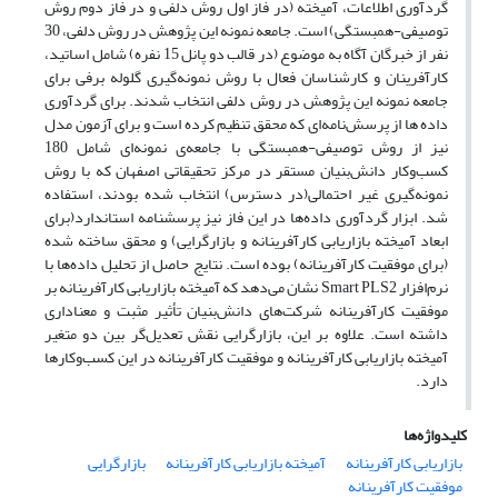
گردآوری اطلاعات، آمیخته (در فاز اول روش دلفی و در فاز دوم روش
توصیفی-همبستگی) است. جامعه نمونه این پژوهش در روش دلفی، 30
نفر از خبرگان آگاه به موضوع (در قالب دو پانل 15 نفره) شامل اساتید،
کارآفرینان و کارشناسان فعال با روش نمونه‌گیری گلوله برفی برای
جامعه نمونه این پژوهش در روش دلفی انتخاب شدند. برای گردآوری
داده ها از پرسش‌نامه‌ای که محقق تنظیم کرده است و برای آزمون مدل
نیز از روش توصیفی-همبستگی با جامعه‌ی نمونه‌ای شامل 180
کسب‌وکار دانش‌بنیان مستقر در مرکز تحقیقاتی اصفهان که با روش
نمونه‌گیری غیر احتمالی(در دسترس) انتخاب شده بودند، استفاده
شد. ابزار گردآوری داده‌ها در این فاز نیز پرسشنامه استاندارد(برای
ابعاد آمیخته بازاریابی کارآفرینانه و بازارگرایی) و محقق ساخته شده
(برای موفقیت کارآفرینانه) بوده است. نتایج حاصل از تحلیل داده‌ها با
نرم‌افزار Smart PLS2 نشان می‌دهد که آمیخته بازاریابی کارآفرینانه بر
موفقیت کارآفرینانه شرکت‌های دانش‌بنیان تأثیر مثبت و معناداری
داشته است. علاوه بر این، بازارگرایی نقش تعدیل‌گر بین دو متغیر
آمیخته بازاریابی کارآفرینانه و موفقیت کارآفرینانه در این کسب‌وکارها
دارد.
کلیدواژه‌ها
بازاریابی کارآفرینانه
آمیخته بازاریابی کارآفرینانه
بازارگرایی
موفقیت کارآفرینانه