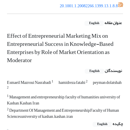
20.1001.1.20082266.1399.13.1.8.8
عنوان مقاله
English
Effect of Entrepreneurial Marketing Mix on
Entrepreneurial Success in Knowledge-Based
Enterprises by Role of Market Orientation as
Moderator
نویسندگان
English
1
2
Esmaeil Mazroui Nasrabadi
hamidreza fatahi
peyman dolatshah
2
1
Management and entrepreneurship, faculty of humanities, university of
Kashan, Kashan, Iran
2
Department Of Management and Entrepreneurship,Faculty of Human
Sciences,university of kashan.kashan.iran
چکیده
English