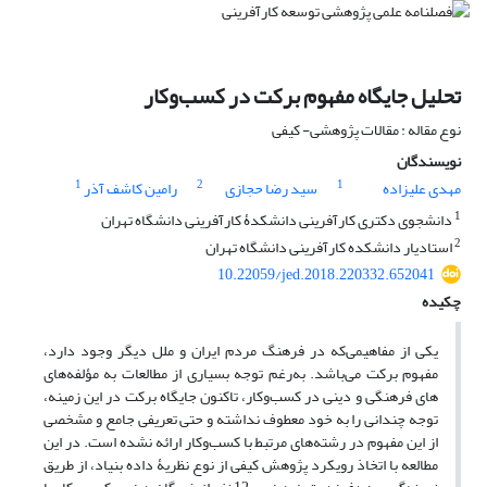
تحلیل جایگاه مفهوم برکت در کسب‌وکار
نوع مقاله : مقالات پژوهشی- کیفی
نویسندگان
1
2
1
مهدی علیزاده
سید رضا حجازی
رامین کاشف آذر
1
دانشجوی دکتری کارآفرینی دانشکدۀ کارآفرینی دانشگاه تهران
2
استادیار دانشکده کارآفرینی دانشگاه تهران
10.22059/jed.2018.220332.652041
چکیده
یکی از مفاهیمی‌که در فرهنگ مردم ایران و ملل دیگر وجود دارد،
مفهوم برکت می‌باشد. به‌رغم توجه بسیاری از مطالعات به مؤلفه‌های
‌‌های فرهنگی و دینی در کسب‌وکار، تاکنون جایگاه برکت در این زمینه،
توجه چندانی را به خود معطوف نداشته و حتی تعریفی جامع و مشخصی
از این مفهوم در رشته‌‌های مرتبط با کسب‌وکار ارائه نشده است. در این
مطالعه با اتخاذ رویکرد پژوهش کیفی از نوع نظریۀ داده بنیاد، از طریق