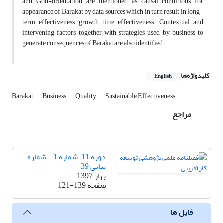
and God-orientation, are mentioned as causal conditions for
appearance of Barakat by data sources which in turn result in long-
term effectiveness, growth, time effectiveness. Contextual and
intervening factors together with strategies used by business to
generate consequences of Barakat are also identified.
کلیدواژه‌ها
English
Barakat
Business
Quality
Sustainable Effectiveness
مراجع
دوره 11، شماره 1 - شماره
پیاپی 39
بهار 1397
صفحه
121-139
فایل ها