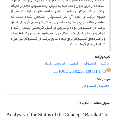
نمونه‌گیری هدفمند متون دینی و 12 نفر از خبرگان دینی و کسب‌وکار با
استفاده از مرور متون و مصاحبه به دنبال ارائۀ مفهومی‌ جامع از جایگاه
برکت در کسب‌وکار بوده‌ایم. در این مطالعه، علاوه بر ارائۀ تعریفی از
مفهوم برکت و ابعاد آن در کسب‌وکار، مشخص شده است که
مفاهیمی‌مانند نوع‌دوستی و خدامحوری، پیش شرط‌‌های علّی برای تحقق
برکت در کسب‌وکار بوده و نتایجی از قبیل اثربخشی پایدار، رشد و
کارآیی در زمان را برای کسب‌وکار موجب می‌شود. همچنین شرایط زمینه
و راهبردهای کسب‌وکار برای ایجاد نتایج برکت در کسب‌وکار نیز مورد
شناسایی قرار گرفته است
کلیدواژه‌ها
برکت
کسب‌وکار
کیفیت
اثربخشی پایدار
20.1001.1.20082266.1397.11.1.7.3
موضوعات
اخلاق در کسب و کار
عنوان مقاله
English
Analysis of the Status of the Concept "Barakat" In