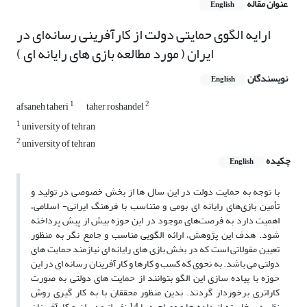
عنوان مقاله
English
ارایه الگوی حمایتی دولت از کارآفرینی رسانه‌ای در
ایران ( مورد مطالعه بازی های رایانه ای )
نویسندگان
English
1
2
afsaneh taheri
taher roshandel
1
university of tehran
2
university of tehran
چکیده
English
با توجه به حمایت دولت در این سال ها از بخش خصوصی در تولید و
تأمین بازی‌های رایانه ای بومی و متناسب با فرهنگ ایرانی- اسلامی،
اهمیت دارد به فرصت‌های موجود در این حوزه بیش از پیش پرداخته
شود. هدف این پژوهش، ارائه الگویی مناسب و جامع نگر به منظور
تعیین مقولاتی است که در بخش بازی های رایانه ای نیازمند حمایت های
دولتی می باشد. به نحوی که کسب و کارها و کارآفرینان رسانه ای در این
حوزه با پیاده سازی این الگو بتوانند از حمایت های دولتی به صورت
کاراتری برخوردار گردند. بدین منظور محققان با به کار گیری روش
نظریه برخاسته از داده ها و مصاحبه با 14 نفر از مدیران و کارآفرینان