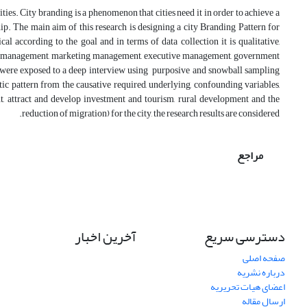
ties. City branding is a phenomenon that cities need it in order to achieve a
ip. The main aim of this research is designing a city Branding Pattern for
 according to the goal and in terms of data collection it is qualitative,
ban management, marketing management, executive management, government
were exposed to a deep interview using purposive and snowball sampling
c pattern from the causative required, underlying, confounding variables,
, attract and develop investment and tourism, rural development and the
reduction of migration) for the city, the research results are considered.
مراجع
دسترسی سریع
آخرین اخبار
صفحه اصلی
درباره نشریه
اعضای هیات تحریریه
ارسال مقاله