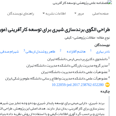
صفحه اصلی
مرور
اطلاعات نشریه
راهنمای نویسندگان
طراحی الگوی برندسازی شهری برای توسعه کارآفرینی (مور
نوع مقاله : مقالات پژوهشی- کیفی
نویسندگان
3
2
1
نادر بهاری
هاشم آقازاده
طاهر روشندل اربطانی
شهرام صدقی
1
دانشجوی دکتری پردیس ارس دانشگاه تهران
2
مدیر گروه مدیریت بازرگانی دانشکده مدیریت دانشگاه تهران
3
عضو هیأت علمی دانشکده مدیریت دانشگاه تهران
4
عضو هیآت علمی دانشکده مدیریت و اطلاع رسانی دانشگاه علوم پزشکی ایران
10.22059/jed.2017.238762.652280
چکیده
برند شهری، دارایی مهمی برای توسعه پایدار شهری بوده و وجه تمایز بین شهر
بسترسازی برای کارآفرینی، بدان نیاز دارند. هدف اصلی این پژوهش، طراحی