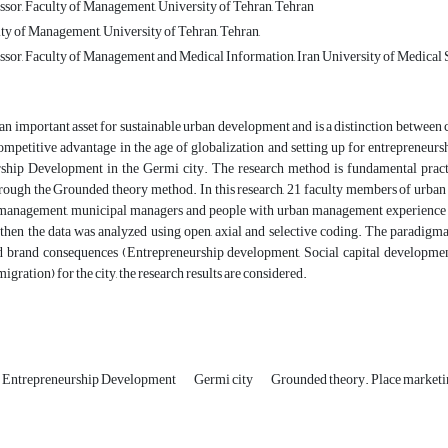
ssor, Faculty of Management, University of Tehran, Tehran
lty of Management, University of Tehran, Tehran,
ssor, Faculty of Management and Medical Information, Iran University of Medical 
 an important asset for sustainable urban development and is a distinction between ci
ompetitive advantage in the age of globalization and setting up for entrepreneurs
ship Development in the Germi city. The research method is fundamental practical
rough the Grounded theory method. In this research, 21 faculty members of ur
 management, municipal managers and people with urban management experience 
hen the data was analyzed using open, axial and selective coding. The paradigmat
nd brand consequences (Entrepreneurship development, Social capital developmen
igration) for the city, the research results are considered.
Entrepreneurship Development
Germi city
Grounded theory. Place market