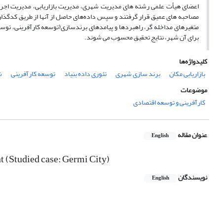
اعضای هیأت علمی رشته های مدیریت شهری، مدیریت بازاریابی، مدیریت اجرا
مصاحبه های عمیق قرار گرفتند و سپس داده‌های حاصل از آنها از طریق کدگذاری ب
متغیرهای مداخله گر، راهبردها و پیامدهای برندسازی(توسعه کارآفرینی، ت
برای آن شهر، نتایج تحقیق محسوب می شوند.
کلیدواژه‌ها
بازاریابی مکان
برند سازی شهری
تئوری داده بنیاد
توسعه کارآفرینی
ش
موضوعات
کارآفرینی و توسعه اقتصادی
عنوان مقاله
English
t (Studied case: Germi City)
نویسندگان
English