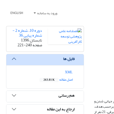
ورود به سامانه
ENGLISH
دوره 10، شماره 2 -
شماره پیاپی 36
تابستان 1396
صفحه
221-240
فایل ها
XML
اصل مقاله
263.81 K
هم رسانی
ر جهانی شدن و
ق برحسب هدف،
ارجاع به این مقاله
بنیادی و برحسب گردآوری اطلاعات کیفی و با استفاده از روش نظریه داده بنیاد انجام شده است. در این پژوهش با استفاده از روش های نمونه گیری هدفمند و گلوله برفی، 21 نفر از