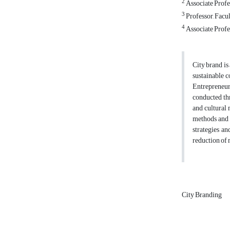
2
Associate Profe
3
Professor, Facu
4
Associate Profe
City brand is
sustainable c
Entrepreneur
conducted th
and cultural
methods and t
strategies a
reduction of m
City Branding