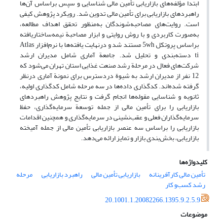
ابتدا مؤلفه‌های بازاریابی تأمین مالی شناسایی و سپس براساس آن‌ها
راهبرد‌‌های بازاریابی برای تأمین مالی تدوین شد. رویکرد پژوهش کیفی
است. روایت‌های مصاحبه‌شوندگان به‌منظور تحقق اهداف مطالعه،
به‌صورت کاربردی و با روش روایتی و ابزار مصاحبة نیمه‌ساختاریافته
براساس پروتکل 5wh مستند شد و درنهایت یافته‌ها با نرم‌افزار Atlas
ti دسته‌بندی و تحلیل شد. جامعة آماری شامل مدیران ارشد
شرکت‌های فعال در مرحلة رشد صنعت غذایی استان تهران می‌شود که
12 نفر از مدیران ارشد به شیوة دردسترس برای نمونة آماری درنظر
گرفته شده‌اند. کدگذاری داده‌ها در سه مرحله شامل کدگذاری اولیه،
ثانویه و شناسایی مقوله‌ها انجام گرفت و نتایج پژوهش راهبرد‌‌های
بازاریابی را برای تأمین مالی از جمله توسعة سرمایه‌گذاری، حفظ
سرمایه‌گذاران فعلی و عقب‌نشینی در سرمایه‌گذاری و همچنین اقدامات
بازاریابی را براساس سه عنصر بازاریابی تأمین مالی از جمله آمیخته
بازاریابی، بخش‌بندی بازار و تمایز ارائه می‌دهد.
کلیدواژه‌ها
تأمین مالی کارآفرینانه
بازاریابی تأمین مالی
راهبرد بازاریابی
مرحله
رشد کسب‌و کار
20.1001.1.20082266.1395.9.2.5.9
موضوعات