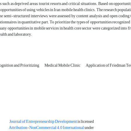
 such as deprived areas, tourist resorts and critical situations. Based on opportuni
e opportunities of using vehicles in Iran mobile health clinics. The research populati
he semi-structured interviews, were assessed by content analysis and open coding t
tionnaires in quantitative part. To prioritize the types of opportunities recognized 
many opportunities in mobile services in health core sector were categorized into 
ealth and laboratory.
gnition and Prioritizing
Medical Mobile Clinic
Application of Friedman Te
Journal of Entrepreneurship Development
is licensed
Attribution-NonCommercial 4.0 International
under