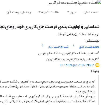
صفحه اصلی
مرور
اطلاعات نشریه
راهنمای نویسندگان
شناسایی و اولویت بندی فرصت های کاربری خودروهای تج
نوع مقاله : مقالات پژوهشی آمیخته
نویسندگان
2
1
محمد علی مرادی
شهرام حسین پور
1
استادیار دانشکده کارآفرینی دانشکده کارافرینی
2
کارشناسی ارشد کارآفرینی دانشگاه تهران
10.22059/jed.2016.59862
چکیده
کاربری در صنعت خودروسازی مربوط به نوع استفاده از کامیون یا کشنده است ک
شرایط بحرانی، مناطق محروم و مناطق توریستی را دارا است. این پژوهش درصد
پزشکی بپردازد.
پژوهش حاضر از نظر هدف کاربردی و از نظر گردآوری داده ها ز نوع آمیخته 
استفاد