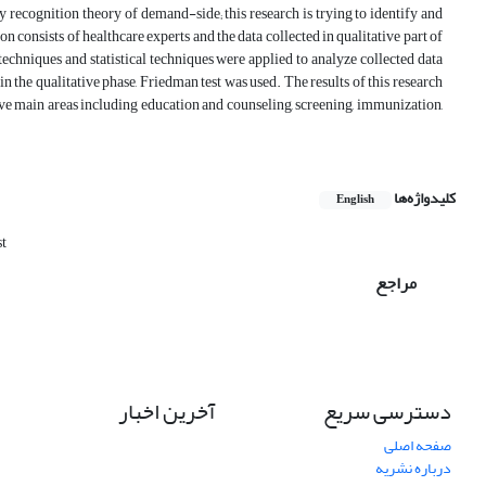
ty recognition theory of demand-side; this research is trying to identify and
on consists of healthcare experts and the data collected in qualitative part of
echniques and statistical techniques were applied to analyze collected data
in the qualitative phase, Friedman test was used. The results of this research
five main areas including education and counseling, screening, immunization,
کلیدواژه‌ها
English
st
مراجع
دسترسی سریع
آخرین اخبار
صفحه اصلی
درباره نشریه