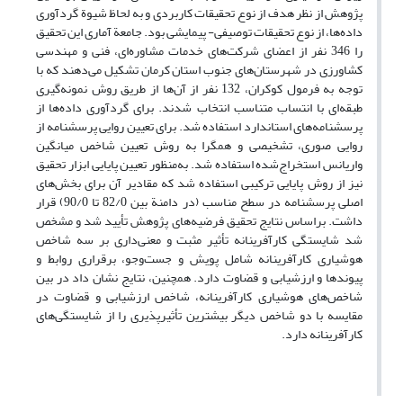
پژوهش از نظر هدف از نوع تحقیقات کاربردی و به لحاظ شیوة گردآوری
داده‌ها، از نوع تحقیقات توصیفی- پیمایشی بود. جامعة آماری این تحقیق
را 346 نفر از اعضای شرکت‌های خدمات مشاوره‌ای، فنی و مهندسی
کشاورزی در شهرستان‌های جنوب استان کرمان تشکیل می‌دهند که با
توجه به فرمول کوکران، 132 نفر از آن‌ها از طریق روش نمونه‌گیری
طبقه‌ای با انتساب متناسب انتخاب شدند. برای گردآوری داده‌ها از
پرسشنامه‌های استاندارد استفاده شد. برای تعیین روایی پرسشنامه از
روایی صوری، تشخیصی و همگرا به روش تعیین شاخص میانگین
واریانس استخراج‌شده استفاده شد. به‌منظور تعیین پایایی ابزار تحقیق
نیز از روش پایایی ترکیبی استفاده شد که مقادیر آن برای بخش‌های
اصلی پرسشنامه در سطح مناسب (در دامنة بین 82/0 تا 90/0) قرار
داشت. براساس نتایج تحقیق فرضیه‌های پژوهش تأیید شد و مشخص
شد شایستگی کارآفرینانه تأثیر مثبت و معنی‌داری بر سه شاخص
هوشیاری کارآفرینانه شامل پویش و جست‌وجو، برقراری روابط و
پیوندها و ارزشیابی و قضاوت دارد. همچنین، نتایج نشان داد در بین
شاخص‌های هوشیاری کارآفرینانه، شاخص ارزشیابی و قضاوت در
مقایسه با دو شاخص دیگر بیشترین تأثیرپذیری را از شایستگی‌های
کارآفرینانه دارد.