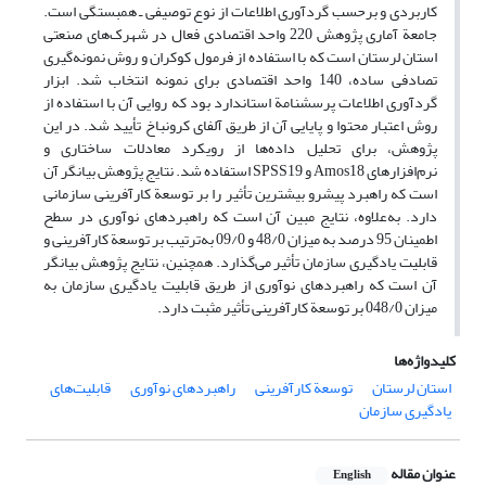
کاربردی و برحسب گردآوری اطلاعات از نوع توصیفی ـ همبستگی است.
جامعة آماری پژوهش 220 واحد اقتصادی فعال در شهرک‌های صنعتی
استان لرستان است که با استفاده از فرمول کوکران و روش نمونه‌گیری
تصادفی ساده، 140 واحد اقتصادی برای نمونه انتخاب شد. ابزار
گردآوری اطلاعات پرسشنامة استاندارد بود که روایی آن با استفاده از
روش اعتبار محتوا و پایایی آن از طریق آلفای کرونباخ تأیید شد. در این
پژوهش، برای تحلیل داده‌ها از رویکرد معادلات ساختاری و
نرم‌افزارهای Amos18 و SPSS19 استفاده شد. نتایج پژوهش بیانگر آن
است که راهبرد پیشرو بیشترین تأثیر را بر توسعة کارآفرینی سازمانی
دارد. به‌علاوه، نتایج مبین آن است که راهبرد‌های نوآوری در سطح
اطمینان 95 درصد به میزان 48/0 و 09/0 به‌ترتیب بر توسعة کارآفرینی و
قابلیت یادگیری سازمان تأثیر می‌گذارد. همچنین، نتایج پژوهش بیانگر
آن است که راهبرد‌های نوآوری از طریق قابلیت یادگیری سازمان به
میزان 048/0 بر توسعة کارآفرینی تأثیر مثبت دارد.
کلیدواژه‌ها
استان لرستان
توسعة کارآفرینی
راهبردهای نوآوری
قابلیت‌های
یادگیری سازمان
عنوان مقاله
English