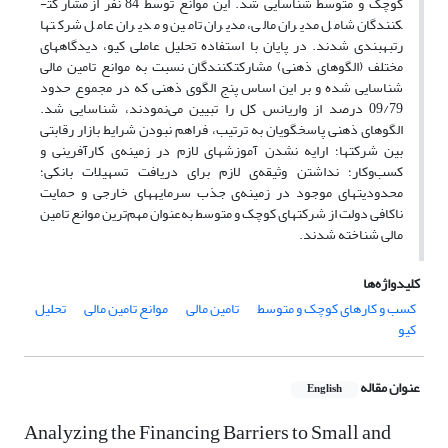
کوچک و متوسط شناسایی شد. این موانع توسط 84 نفر از مشارکت­
کنندگان شامل مدیران مالی، مدیران تامین و مدیران عامل شرکت­ها
رتبه­بندی شدند. در پایان با استفاده تحلیل عاملی کیو، دیدگاه­های
مختلف (الگوهای ذهنی) مشارکت­کنندگان نسبت به موانع تامین مالی
شناسایی شده و بر این اساس پنج الگوی ذهنی که در مجموع حدود
09/79 درصد از واریانس کل را تبیین می‌نمودند، شناسایی شد.
الگوهای ذهنی پاسخ­گویان به ترتیب، فراهم نبودن شرایط بازار رقابتی
بین شرکت­ها؛ ارایه نشدن آموزش­های لازم در زمینه‌ی کارآفرینی و
کسب‌وکار؛ نداشتن وثیقه‌ی لازم برای دریافت تسهیلات بانکی؛
محدودیت­های موجود در زمینه‌ی جذب سرمایه­های خارجی و حمایت
ناکافی دولت از شرکت­های کوچک و متوسط به‌عنوان مهم‌ترین موانع تامین
مالی شناخته شدند.
کلیدواژه‌ها
کسب و کارهای کوچک و متوسط
تامین مالی
موانع تامین مالی
تحلیل
کیو
عنوان مقاله
English
Analyzing the Financing Barriers to Small and