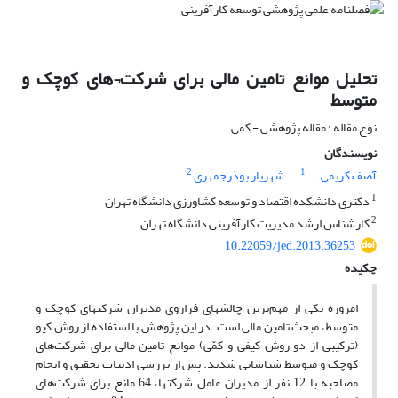
تحلیل موانع تامین مالی برای شرکت¬های کوچک و
متوسط
نوع مقاله : مقاله پژوهشی - کمی
نویسندگان
2
1
آصف کریمی
شهریار بوذرجمهری
1
دکتری دانشکده اقتصاد و توسعه کشاورزی دانشگاه تهران
2
کارشناس ارشد مدیریت کارآفرینی دانشگاه تهران
10.22059/jed.2013.36253
چکیده
امروزه یکی از مهم‌ترین چالش­های فراروی مدیران شرکت­های کوچک و
متوسط، مبحث تامین مالی است. در این پژوهش با استفاده از روش کیو
(ترکیبی از دو روش کیفی و کمّی) موانع تامین مالی برای شرکت‌های
کوچک و متوسط شناسایی شدند. پس از بررسی ادبیات تحقیق و انجام
مصاحبه با 12 نفر از مدیران عامل شرکت­ها، 64 مانع برای شرکت‌های