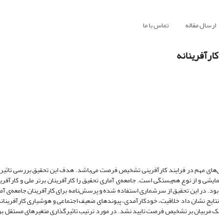
ارسال مقاله
تماس با ما
ارآفرینانه
‌های مهم در فرایند کارآفرینی تشخیص فرصت می‌باشد. هدف این تحقیق بررسی تاثیر 
ی و از نوع هم‌بستگی است. جامعه‌ی آماری تحقیق را کارآفرینان برتر ملی و کارآفرین
ر سال‌های 1389 و 1390 تشکیل می‌دادند؛ تعداد این کارآفرینان 88 نفر بود. در این تحقیق از سرشماری استفاده شده و پرسش‌نامه برای کارآفرینان
مه عودت داده شده و به وسیله‌ی PLS تحلیل گردید. نتایج نشان داد خلاقیت، خودکارآمدی، پیوندهای ضعیف اجتماعی و هوشیاری کارآفر
ک مربیان بر تشخیص فرصت تایید نشد. در مورد ترتیب تاثیرگذاری متغیرهای مستقل بر 