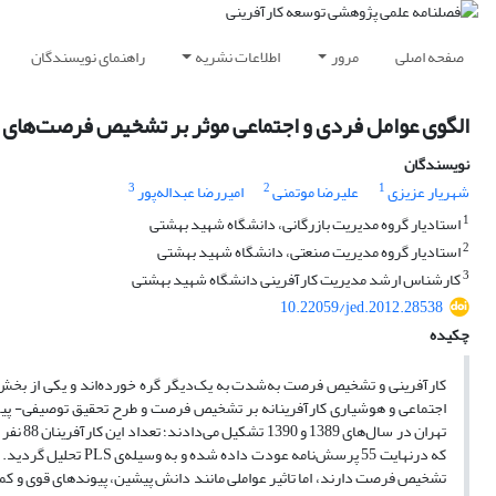
صفحه اصلی
مرور
اطلاعات نشریه
راهنمای نویسندگان
الگوی عوامل فردی و اجتماعی موثر بر تشخیص فرصت‌های ک
نویسندگان
3
2
1
شهریار عزیزی
علیرضا موتمنی
امیررضا عبداله‌پور
1
استادیار گروه مدیریت بازرگانی، دانشگاه شهید بهشتی
2
استادیار گروه مدیریت صنعتی، دانشگاه شهید بهشتی
3
کارشناس ارشد مدیریت کارآفرینی دانشگاه شهید بهشتی
10.22059/jed.2012.28538
چکیده
کارآفرینی و تشخیص فرصت به‌شدت به یک‌دیگر گره خورده‌اند و یکی از بخش
اجتماعی و هوشیاری کارآفرینانه بر تشخیص فرصت و طرح تحقیق توصیفی- پیمایش
تهران د
که درنهایت 55 پرسش‌نا
تشخیص فرصت دارند، اما تاثیر عواملی مانند دانش پیشین، پیوندهای قوی و کم