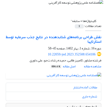
کلیدواژه‌ها =
سابقه"
تعداد مقالات:
1
نقش طراحی برنامه‌های شتابدهنده در نتایج جذب سرمایه توسط
استارتاپها
دوره 16، شماره 1، بهار 1402، صفحه
45-58
10.22059/jed.2023.352508.654106
فرشته مشاور، کامبیز طالبی، حمیده رشادت‌جو، علی داوری
مشاهده مقاله
اصل مقاله
886.6 K
مقالات آماده انتشار
شماره جاری
شماره‌های پیشین نشریه