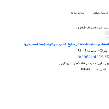
ارسال مقاله
تماس با ما
سترسی‌به‌سرمایه‌گذاران"
مه‌های شتابدهنده در نتایج جذب سرمایه توسط استارتاپها
45-58
10.22059/jed.2023.35
یز طالبی، حمیده رشادت‌جو، علی داوری
اصل مقاله
886.6 K