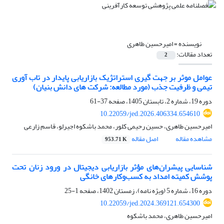
نویسنده =
امیرحسین طاهری
تعداد مقالات:
2
عوامل موثر بر جهت گیری استراتژیک بازاریابی پایدار در تاب آوری
تیمی و ظرفیت جذب (مورد مطالعه: شرکت های دانش بنیان)
دوره 19، شماره 2، تابستان 1405، صفحه
37-61
10.22059/jed.2026.406334.654610
امیرحسین طاهری، حسین رحیمی کلور، محمد باشکوه اجیرلو، قاسم زارعی
مشاهده مقاله
اصل مقاله
953.71 K
شناسایی پیشران‌های مؤثر بازاریابی دیجیتال در ورود زنان تحت
پوشش کمیته امداد به کسب‌وکارهای خانگی
دوره 16، شماره 5 (ویژه نامه)، زمستان 1402، صفحه
1-25
10.22059/jed.2024.369121.654300
امیرحسین طاهری، محمد باشکوه