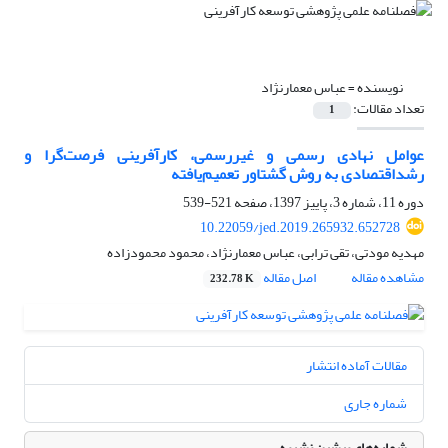
نویسنده =
عباس معمارنژاد
تعداد مقالات:
1
عوامل نهادی رسمی و غیررسمی، کارآفرینی فرصت‌گرا و
رشداقتصادی به روش گشتاور تعمیم‌یافته
دوره 11، شماره 3، پاییز 1397، صفحه
521-539
10.22059/jed.2019.265932.652728
مهدیه مودتی، تقی ترابی، عباس معمارنژاد، محمود محمودزاده
مشاهده مقاله
اصل مقاله
232.78 K
مقالات آماده انتشار
شماره جاری
شماره‌های پیشین نشریه