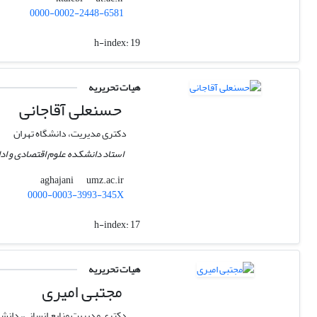
0000-0002-2448-6581
h-index:
19
هیات تحریریه
حسنعلی آقاجانی
دکتری مدیریت، دانشگاه تهران
استاد دانشکده علوم اقتصادی و ادا
umz.ac.ir
aghajani
0000-0003-3993-345X
h-index:
17
هیات تحریریه
مجتبی امیری
دکتری مدیریت منابع انسانی، دانشگ