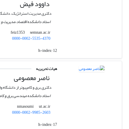
داوود فیض
دکتری مدیریت استراتژیک، دانشگ
استاد دانشکده اقتصاد،مدیریت و ع
semnan.ac.ir
feiz1353
0000-0002-5535-4370
h-index:
12
هیات تحریریه
ناصر معصومی
دکتری برق و کامپیوتر از دانشگاه وات
استاد دانشکده مهندسی برق و کامپ
ut.ac.ir
nmasoumi
0000-0002-9985-2603
h-index:
17