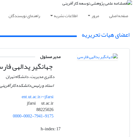
صفحه اصلی
مرور
اطلاعات نشریه
راهنمای نویسندگان
اعضای هیات تحریریه
مدیر مسئول
جهانگیر یدالهی فار
دکتری مدیریت، دانشگاه تهران
استاد و رئیس دانشکده کارآفرینی 
ent.ut.ac.ir/~jfarsi
ut.ac.ir
jfarsi
88225026
0000-0002-7941-9175
h-index:
17