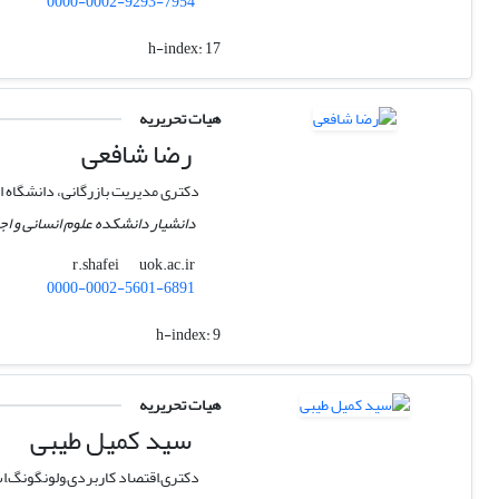
0000-0002-9293-7954
h-index:
17
هیات تحریریه
رضا شافعی
دکتری مدیریت بازرگانی، دانشگاه 
دانشیار دانشکده علوم انسانی و ا
uok.ac.ir
r.shafei
0000-0002-5601-6891
h-index:
9
هیات تحریریه
سید کمیل طیبی
دکتری,اقتصاد کاربردی,ولونگونگ,اس