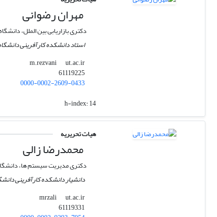
مهران رضوانی
دکتری بازاریابی بین الملل، دانشگ
استاد دانشکده کارآفرینی دانشگاه
ut.ac.ir
m.rezvani
61119225
0000-0002-2609-0433
h-index:
14
هیات تحریریه
محمدرضا زالی
دکتری ‏مدیریت سیستم ها، دانشگاه
دانشیار دانشکده کارآفرینی دانشگ
ut.ac.ir
mrzali
61119331