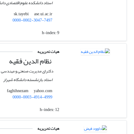
استاد دانشکده علوم اقتصادی دان
ase.ui.ac.ir
sk.tayebi
0000-0002-3047-7497
h-index:
9
هیات تحریریه
نظام الدین فقیه
دکترای مدیریت صنعتی و مهندسی 
استاد بازنشسته دانشگاه شیراز
yahoo.com
faghihnezam
0000-0003-4914-4999
h-index:
12
هیات تحریریه