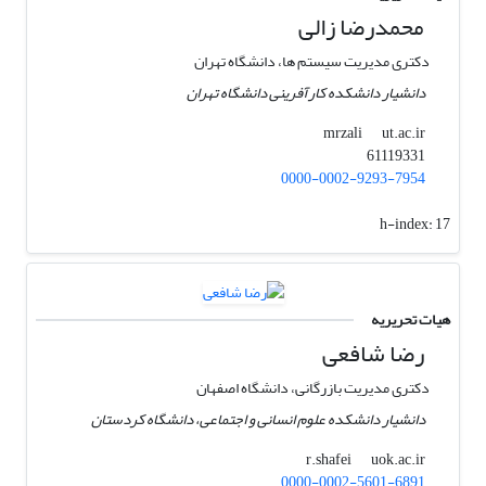
محمدرضا زالی
دکتری ‏مدیریت سیستم ها، دانشگاه تهران
دانشیار دانشکده کارآفرینی دانشگاه تهران
ut.ac.ir
mrzali
61119331
0000-0002-9293-7954
h-index:
17
هیات تحریریه
رضا شافعی
دکتری مدیریت بازرگانی، دانشگاه اصفهان
دانشیار دانشکده علوم انسانی و اجتماعی، دانشگاه کردستان
uok.ac.ir
r.shafei
0000-0002-5601-6891