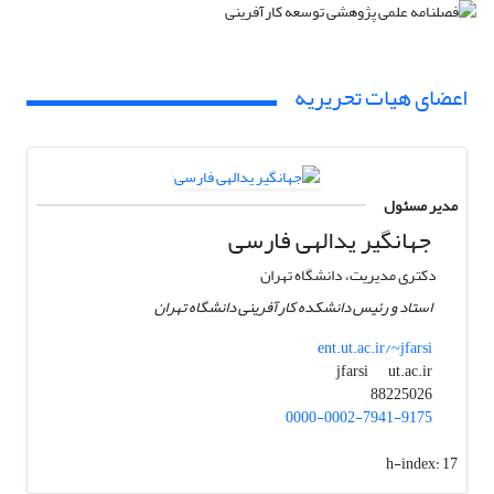
اعضای هیات تحریریه
مدیر مسئول
جهانگیر یدالهی فارسی
دکتری مدیریت، دانشگاه تهران
استاد و رئیس دانشکده کارآفرینی دانشگاه تهران
ent.ut.ac.ir/~jfarsi
ut.ac.ir
jfarsi
88225026
0000-0002-7941-9175
h-index:
17