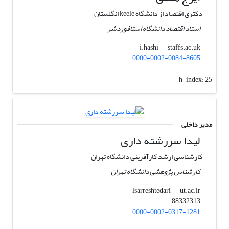
دکتری اقتصاد از دانشگاه keele انگلستان
استاد اقتصاد دانشگاه استافوردشر
staffs.ac.uk
i.hashi
0000-0002-0084-8605
h-index:
25
مدیر داخلی
لیدا سررشته داری
کارشناسی ارشد کارآفرینی دانشگاه تهران
کارشناس پژوهشی دانشگاه تهران
ut.ac.ir
lsarreshtedari
88332313
0000-0002-0317-1281