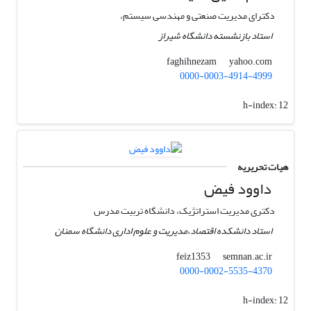
دکترای مدیریت صنعتی و مهندسی سیستم،
استاد بازنشسته دانشگاه شیراز
yahoo.com
faghihnezam
0000-0003-4914-4999
h-index:
12
هیات تحریریه
داوود فیض
دکتری مدیریت استراتژیک، دانشگاه تربیت مدرس
استاد دانشکده اقتصاد،مدیریت و علوم اداری دانشگاه سمنان
semnan.ac.ir
feiz1353
0000-0002-5535-4370
h-index:
12