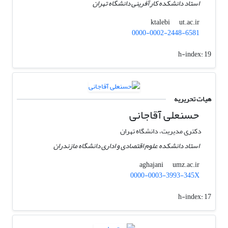
استاد دانشکده کارآفرینی دانشگاه تهران
ut.ac.ir
ktalebi
0000-0002-2448-6581
h-index:
19
هیات تحریریه
حسنعلی آقاجانی
دکتری مدیریت، دانشگاه تهران
استاد دانشکده علوم اقتصادی و اداری دانشگاه مازندران
umz.ac.ir
aghajani
0000-0003-3993-345X
h-index:
17