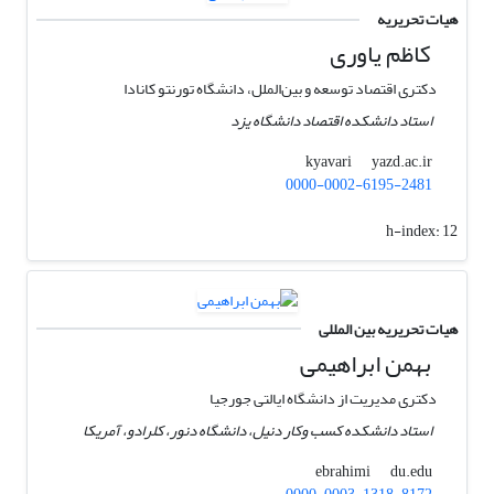
هیات تحریریه
کاظم یاوری
دکتری اقتصاد توسعه و بین‌الملل، دانشگاه تورنتو کانادا
استاد دانشکده اقتصاد دانشگاه یزد
yazd.ac.ir
kyavari
0000-0002-6195-2481
h-index:
12
هیات تحریریه بین المللی
بهمن ابراهیمی
دکتری مدیریت از دانشگاه ایالتی جورجیا
استاد دانشکده کسب وکار دنیل، دانشگاه دنور، کلرادو، آمریکا
du.edu
ebrahimi