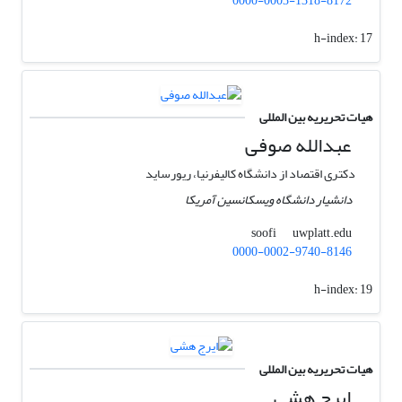
0000-0003-1318-8172
h-index:
17
هیات تحریریه بین المللی
عبدالله صوفی
دکتری اقتصاد از دانشگاه کالیفرنیا، ریورساید
دانشیار دانشگاه ویسکانسین آمریکا
uwplatt.edu
soofi
0000-0002-9740-8146
h-index:
19
هیات تحریریه بین المللی
ایرج هشی