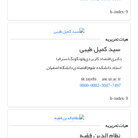
h-index:
9
هیات تحریریه
سید کمیل طیبی
دکتری,اقتصاد کاربردی,ولونگونگ,استرالیا
استاد دانشکده علوم اقتصادی دانشگاه اصفهان
ase.ui.ac.ir
sk.tayebi
0000-0002-3047-7497
h-index:
9
هیات تحریریه
نظام الدین فقیه