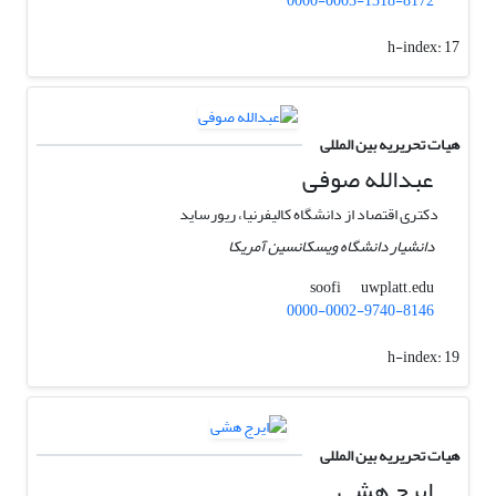
0000-0003-1318-8172
h-index:
17
هیات تحریریه بین المللی
عبدالله صوفی
دکتری اقتصاد از دانشگاه کالیفرنیا، ریورساید
دانشیار دانشگاه ویسکانسین آمریکا
uwplatt.edu
soofi
0000-0002-9740-8146
h-index:
19
هیات تحریریه بین المللی
ایرج هشی