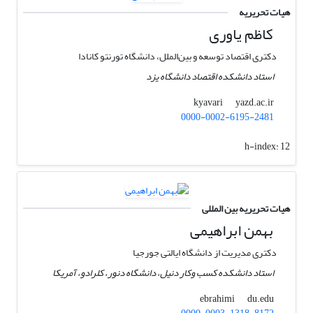
هیات تحریریه
کاظم یاوری
دکتری اقتصاد توسعه و بین‌الملل، دانشگاه تورنتو کانادا
استاد دانشکده اقتصاد دانشگاه یزد
yazd.ac.ir
kyavari
0000-0002-6195-2481
h-index:
12
هیات تحریریه بین المللی
بهمن ابراهیمی
دکتری مدیریت از دانشگاه ایالتی جورجیا
استاد دانشکده کسب وکار دنیل، دانشگاه دنور، کلرادو، آمریکا
du.edu
ebrahimi