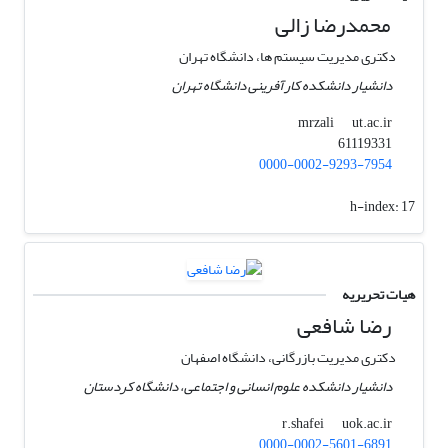
محمدرضا زالی
دکتری ‏مدیریت سیستم ها، دانشگاه تهران
دانشیار دانشکده کارآفرینی دانشگاه تهران
ut.ac.ir
mrzali
61119331
0000-0002-9293-7954
h-index:
17
هیات تحریریه
رضا شافعی
دکتری مدیریت بازرگانی، دانشگاه اصفهان
دانشیار دانشکده علوم انسانی و اجتماعی، دانشگاه کردستان
uok.ac.ir
r.shafei
0000-0002-5601-6891