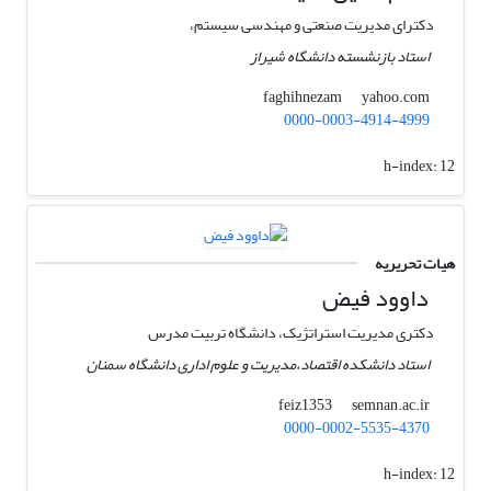
دکترای مدیریت صنعتی و مهندسی سیستم،
استاد بازنشسته دانشگاه شیراز
yahoo.com
faghihnezam
0000-0003-4914-4999
h-index:
12
هیات تحریریه
داوود فیض
دکتری مدیریت استراتژیک، دانشگاه تربیت مدرس
استاد دانشکده اقتصاد،مدیریت و علوم اداری دانشگاه سمنان
semnan.ac.ir
feiz1353
0000-0002-5535-4370
h-index:
12