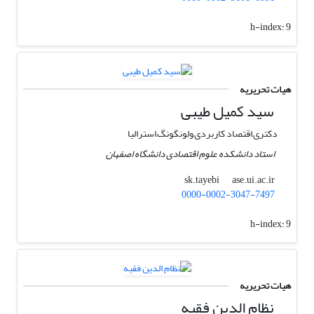
h-index:
9
هیات تحریریه
سید کمیل طیبی
دکتری,اقتصاد کاربردی,ولونگونگ,استرالیا
استاد دانشکده علوم اقتصادی دانشگاه اصفهان
ase.ui.ac.ir
sk.tayebi
0000-0002-3047-7497
h-index:
9
هیات تحریریه
نظام الدین فقیه