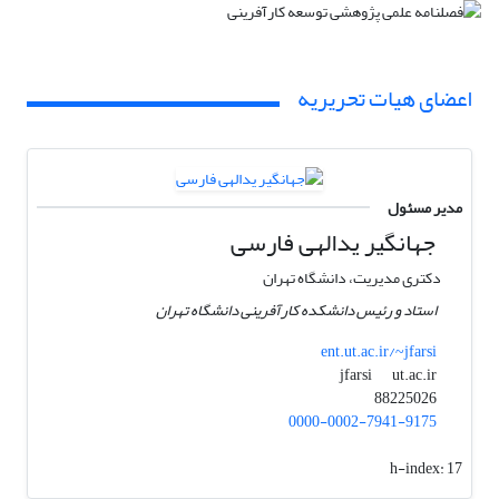
اعضای هیات تحریریه
مدیر مسئول
جهانگیر یدالهی فارسی
دکتری مدیریت، دانشگاه تهران
استاد و رئیس دانشکده کارآفرینی دانشگاه تهران
ent.ut.ac.ir/~jfarsi
ut.ac.ir
jfarsi
88225026
0000-0002-7941-9175
h-index:
17