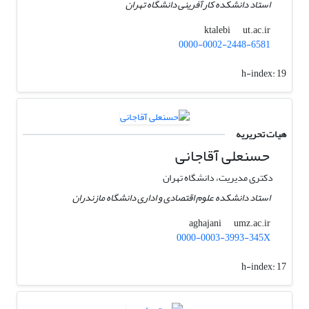
استاد دانشکده کارآفرینی دانشگاه تهران
ut.ac.ir
ktalebi
0000-0002-2448-6581
h-index:
19
هیات تحریریه
حسنعلی آقاجانی
دکتری مدیریت، دانشگاه تهران
استاد دانشکده علوم اقتصادی و اداری دانشگاه مازندران
umz.ac.ir
aghajani
0000-0003-3993-345X
h-index:
17