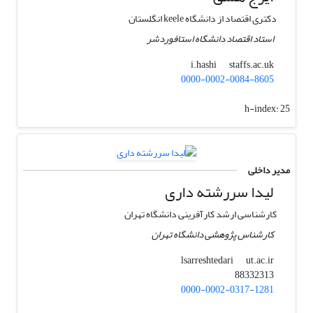
دکتری اقتصاد از دانشگاه keele انگلستان
استاد اقتصاد دانشگاه استافوردشر
staffs.ac.uk
i.hashi
0000-0002-0084-8605
h-index:
25
مدیر داخلی
لیدا سررشته داری
کارشناسی ارشد کارآفرینی دانشگاه تهران
کارشناس پژوهشی دانشگاه تهران
ut.ac.ir
lsarreshtedari
88332313
0000-0002-0317-1281