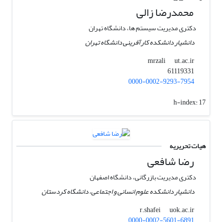
محمدرضا زالی
دکتری ‏مدیریت سیستم ها، دانشگاه تهران
دانشیار دانشکده کارآفرینی دانشگاه تهران
ut.ac.ir
mrzali
61119331
0000-0002-9293-7954
h-index:
17
هیات تحریریه
رضا شافعی
دکتری مدیریت بازرگانی، دانشگاه اصفهان
دانشیار دانشکده علوم انسانی و اجتماعی، دانشگاه کردستان
uok.ac.ir
r.shafei
0000-0002-5601-6891