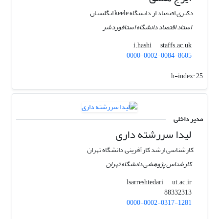
دکتری اقتصاد از دانشگاه keele انگلستان
استاد اقتصاد دانشگاه استافوردشر
staffs.ac.uk
i.hashi
0000-0002-0084-8605
h-index:
25
مدیر داخلی
لیدا سررشته داری
کارشناسی ارشد کارآفرینی دانشگاه تهران
کارشناس پژوهشی دانشگاه تهران
ut.ac.ir
lsarreshtedari
88332313
0000-0002-0317-1281