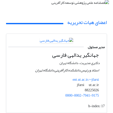
اعضای هیات تحریریه
مدیر مسئول
جهانگیر یدالهی فارسی
دکتری مدیریت، دانشگاه تهران
استاد و رئیس دانشکده کارآفرینی دانشگاه تهران
ent.ut.ac.ir/~jfarsi
ut.ac.ir
jfarsi
88225026
0000-0002-7941-9175
h-index:
17