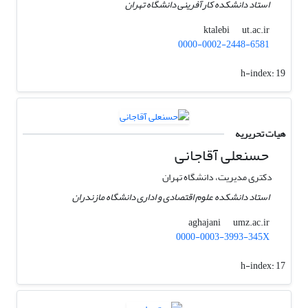
استاد دانشکده کارآفرینی دانشگاه تهران
ut.ac.ir
ktalebi
0000-0002-2448-6581
h-index:
19
هیات تحریریه
حسنعلی آقاجانی
دکتری مدیریت، دانشگاه تهران
استاد دانشکده علوم اقتصادی و اداری دانشگاه مازندران
umz.ac.ir
aghajani
0000-0003-3993-345X
h-index:
17