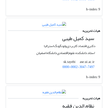
h-index:
9
هیات تحریریه
سید کمیل طیبی
دکتری,اقتصاد کاربردی,ولونگونگ,استرالیا
استاد دانشکده علوم اقتصادی دانشگاه اصفهان
ase.ui.ac.ir
sk.tayebi
0000-0002-3047-7497
h-index:
9
هیات تحریریه
نظام الدین فقیه