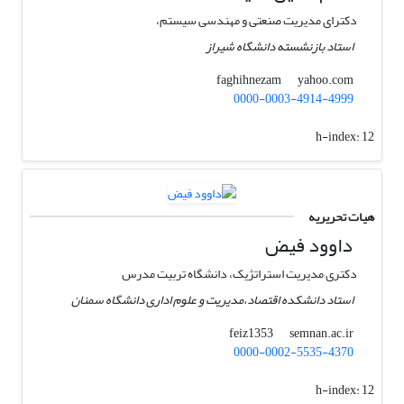
دکترای مدیریت صنعتی و مهندسی سیستم،
استاد بازنشسته دانشگاه شیراز
yahoo.com
faghihnezam
0000-0003-4914-4999
h-index:
12
هیات تحریریه
داوود فیض
دکتری مدیریت استراتژیک، دانشگاه تربیت مدرس
استاد دانشکده اقتصاد،مدیریت و علوم اداری دانشگاه سمنان
semnan.ac.ir
feiz1353
0000-0002-5535-4370
h-index:
12