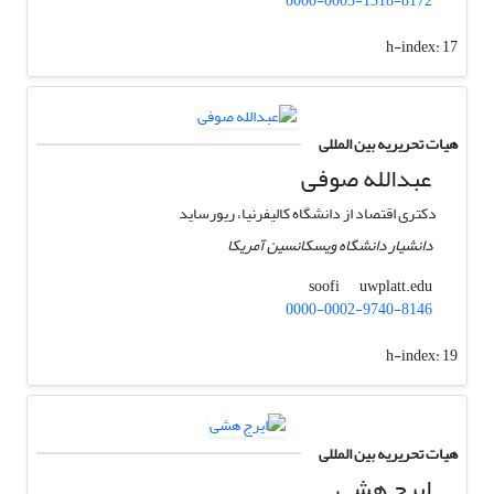
0000-0003-1318-8172
h-index:
17
هیات تحریریه بین المللی
عبدالله صوفی
دکتری اقتصاد از دانشگاه کالیفرنیا، ریورساید
دانشیار دانشگاه ویسکانسین آمریکا
uwplatt.edu
soofi
0000-0002-9740-8146
h-index:
19
هیات تحریریه بین المللی
ایرج هشی