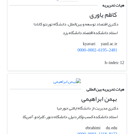
هیات تحریریه
کاظم یاوری
دکتری اقتصاد توسعه و بین‌الملل، دانشگاه تورنتو کانادا
استاد دانشکده اقتصاد دانشگاه یزد
yazd.ac.ir
kyavari
0000-0002-6195-2481
h-index:
12
هیات تحریریه بین المللی
بهمن ابراهیمی
دکتری مدیریت از دانشگاه ایالتی جورجیا
استاد دانشکده کسب وکار دنیل، دانشگاه دنور، کلرادو، آمریکا
du.edu
ebrahimi