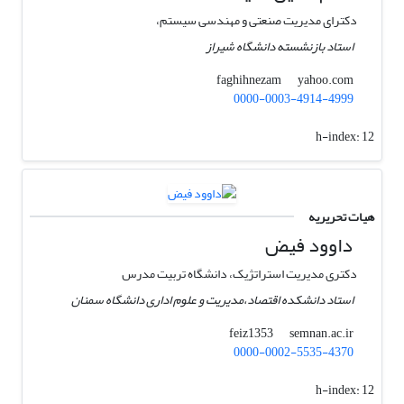
دکترای مدیریت صنعتی و مهندسی سیستم،
استاد بازنشسته دانشگاه شیراز
yahoo.com
faghihnezam
0000-0003-4914-4999
h-index:
12
هیات تحریریه
داوود فیض
دکتری مدیریت استراتژیک، دانشگاه تربیت مدرس
استاد دانشکده اقتصاد،مدیریت و علوم اداری دانشگاه سمنان
semnan.ac.ir
feiz1353
0000-0002-5535-4370
h-index:
12