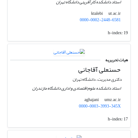
استاد دانشکده کارآفرینی دانشگاه تهران
ut.ac.ir
ktalebi
0000-0002-2448-6581
h-index:
19
هیات تحریریه
حسنعلی آقاجانی
دکتری مدیریت، دانشگاه تهران
استاد دانشکده علوم اقتصادی و اداری دانشگاه مازندران
umz.ac.ir
aghajani
0000-0003-3993-345X
h-index:
17