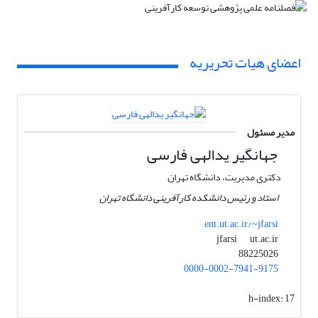
اعضای هیات تحریریه
مدیر مسئول
جهانگیر یدالهی فارسی
دکتری مدیریت، دانشگاه تهران
استاد و رئیس دانشکده کارآفرینی دانشگاه تهران
ent.ut.ac.ir/~jfarsi
ut.ac.ir
jfarsi
88225026
0000-0002-7941-9175
h-index:
17