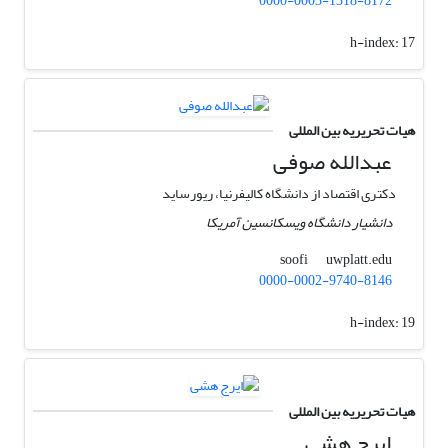
0000-0003-1318-8172
h-index:
17
هیات تحریریه بین المللی
عبدالله صوفی
دکتری اقتصاد از دانشگاه کالیفرنیا، ریورساید
دانشیار دانشگاه ویسکانسین آمریکا
uwplatt.edu
soofi
0000-0002-9740-8146
h-index:
19
هیات تحریریه بین المللی
ایرج هشی