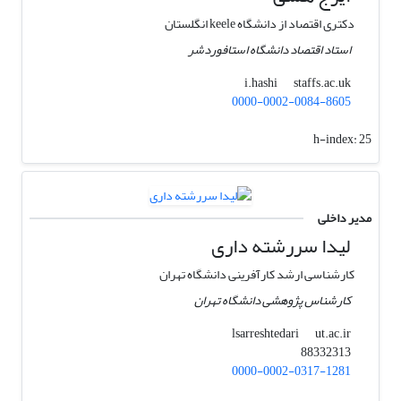
دکتری اقتصاد از دانشگاه keele انگلستان
استاد اقتصاد دانشگاه استافوردشر
staffs.ac.uk
i.hashi
0000-0002-0084-8605
h-index:
25
مدیر داخلی
لیدا سررشته داری
کارشناسی ارشد کارآفرینی دانشگاه تهران
کارشناس پژوهشی دانشگاه تهران
ut.ac.ir
lsarreshtedari
88332313
0000-0002-0317-1281