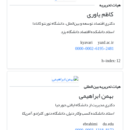
هیات تحریریه
کاظم یاوری
دکتری اقتصاد توسعه و بین‌الملل، دانشگاه تورنتو کانادا
استاد دانشکده اقتصاد دانشگاه یزد
yazd.ac.ir
kyavari
0000-0002-6195-2481
h-index:
12
هیات تحریریه بین المللی
بهمن ابراهیمی
دکتری مدیریت از دانشگاه ایالتی جورجیا
استاد دانشکده کسب وکار دنیل، دانشگاه دنور، کلرادو، آمریکا
du.edu
ebrahimi