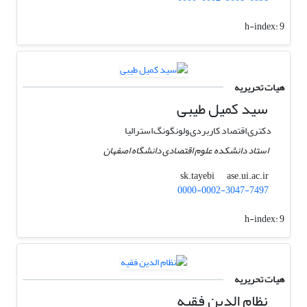
h-index:
9
هیات تحریریه
سید کمیل طیبی
دکتری,اقتصاد کاربردی,ولونگونگ,استرالیا
استاد دانشکده علوم اقتصادی دانشگاه اصفهان
ase.ui.ac.ir
sk.tayebi
0000-0002-3047-7497
h-index:
9
هیات تحریریه
نظام الدین فقیه