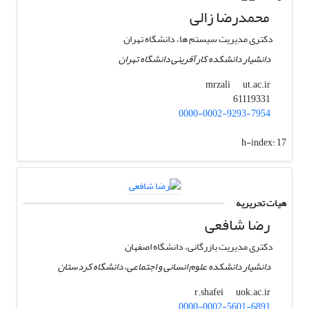
محمدرضا زالی
دکتری ‏مدیریت سیستم ها، دانشگاه تهران
دانشیار دانشکده کارآفرینی دانشگاه تهران
ut.ac.ir
mrzali
61119331
0000-0002-9293-7954
h-index:
17
هیات تحریریه
رضا شافعی
دکتری مدیریت بازرگانی، دانشگاه اصفهان
دانشیار دانشکده علوم انسانی و اجتماعی، دانشگاه کردستان
uok.ac.ir
r.shafei
0000-0002-5601-6891