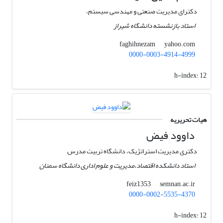
دکترای مدیریت صنعتی و مهندسی سیستم،
استاد بازنشسته دانشگاه شیراز
yahoo.com
faghihnezam
0000-0003-4914-4999
h-index:
12
هیات تحریریه
داوود فیض
دکتری مدیریت استراتژیک، دانشگاه تربیت مدرس
استاد دانشکده اقتصاد،مدیریت و علوم اداری دانشگاه سمنان
semnan.ac.ir
feiz1353
0000-0002-5535-4370
h-index:
12