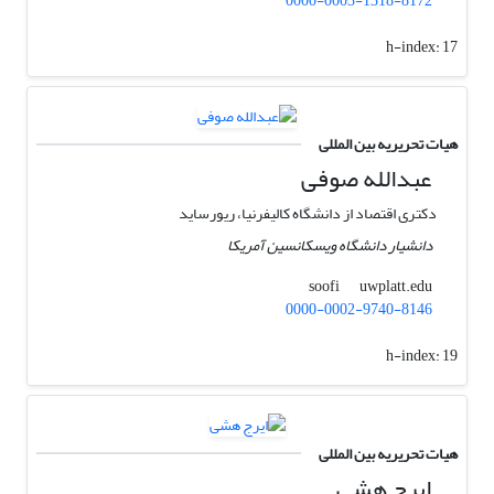
0000-0003-1318-8172
h-index:
17
هیات تحریریه بین المللی
عبدالله صوفی
دکتری اقتصاد از دانشگاه کالیفرنیا، ریورساید
دانشیار دانشگاه ویسکانسین آمریکا
uwplatt.edu
soofi
0000-0002-9740-8146
h-index:
19
هیات تحریریه بین المللی
ایرج هشی