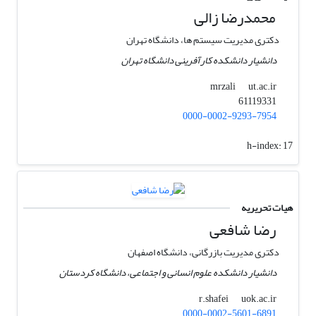
محمدرضا زالی
دکتری ‏مدیریت سیستم ها، دانشگاه تهران
دانشیار دانشکده کارآفرینی دانشگاه تهران
ut.ac.ir
mrzali
61119331
0000-0002-9293-7954
h-index:
17
هیات تحریریه
رضا شافعی
دکتری مدیریت بازرگانی، دانشگاه اصفهان
دانشیار دانشکده علوم انسانی و اجتماعی، دانشگاه کردستان
uok.ac.ir
r.shafei
0000-0002-5601-6891