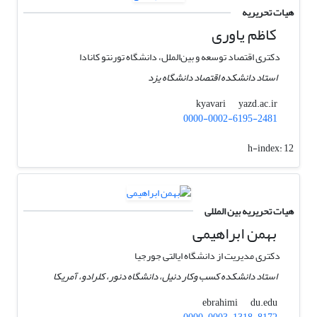
هیات تحریریه
کاظم یاوری
دکتری اقتصاد توسعه و بین‌الملل، دانشگاه تورنتو کانادا
استاد دانشکده اقتصاد دانشگاه یزد
yazd.ac.ir
kyavari
0000-0002-6195-2481
h-index:
12
هیات تحریریه بین المللی
بهمن ابراهیمی
دکتری مدیریت از دانشگاه ایالتی جورجیا
استاد دانشکده کسب وکار دنیل، دانشگاه دنور، کلرادو، آمریکا
du.edu
ebrahimi