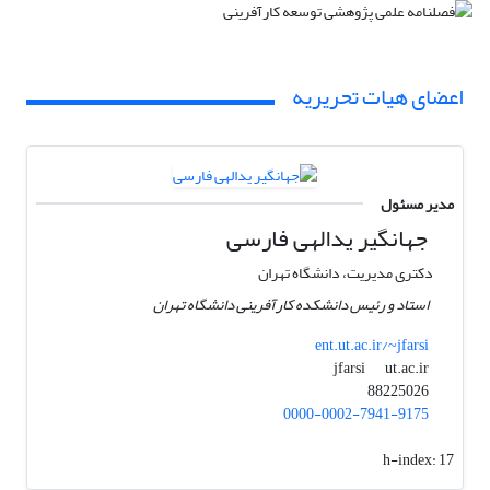
اعضای هیات تحریریه
مدیر مسئول
جهانگیر یدالهی فارسی
دکتری مدیریت، دانشگاه تهران
استاد و رئیس دانشکده کارآفرینی دانشگاه تهران
ent.ut.ac.ir/~jfarsi
ut.ac.ir
jfarsi
88225026
0000-0002-7941-9175
h-index:
17