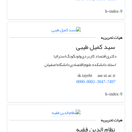
h-index:
9
هیات تحریریه
سید کمیل طیبی
دکتری,اقتصاد کاربردی,ولونگونگ,استرالیا
استاد دانشکده علوم اقتصادی دانشگاه اصفهان
ase.ui.ac.ir
sk.tayebi
0000-0002-3047-7497
h-index:
9
هیات تحریریه
نظام الدین فقیه