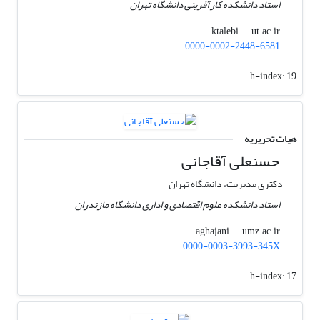
استاد دانشکده کارآفرینی دانشگاه تهران
ut.ac.ir
ktalebi
0000-0002-2448-6581
h-index:
19
هیات تحریریه
حسنعلی آقاجانی
دکتری مدیریت، دانشگاه تهران
استاد دانشکده علوم اقتصادی و اداری دانشگاه مازندران
umz.ac.ir
aghajani
0000-0003-3993-345X
h-index:
17