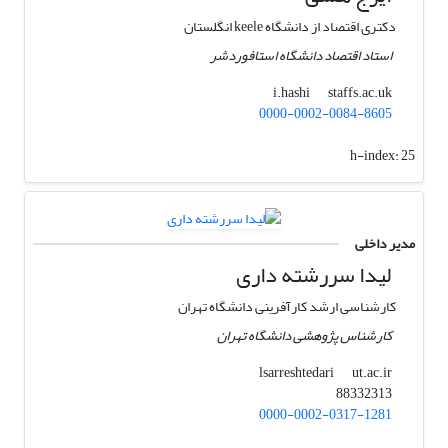
دکتری اقتصاد از دانشگاه keele انگلستان
استاد اقتصاد دانشگاه استافوردشر
staffs.ac.uk
i.hashi
0000-0002-0084-8605
h-index:
25
مدیر داخلی
لیدا سررشته داری
کارشناسی ارشد کارآفرینی دانشگاه تهران
کارشناس پژوهشی دانشگاه تهران
ut.ac.ir
lsarreshtedari
88332313
0000-0002-0317-1281