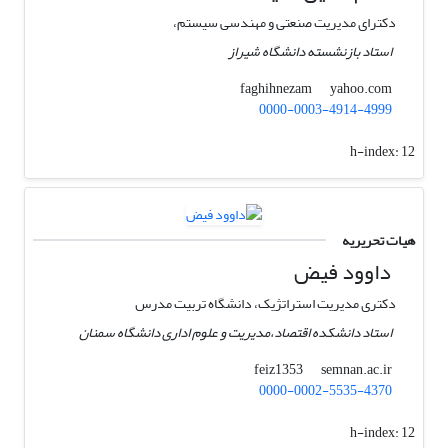
دکترای مدیریت صنعتی و مهندسی سیستم،
استاد بازنشسته دانشگاه شیراز
yahoo.com
faghihnezam
0000-0003-4914-4999
h-index:
12
هیات تحریریه
داوود فیض
دکتری مدیریت استراتژیک، دانشگاه تربیت مدرس
استاد دانشکده اقتصاد،مدیریت و علوم اداری دانشگاه سمنان
semnan.ac.ir
feiz1353
0000-0002-5535-4370
h-index:
12