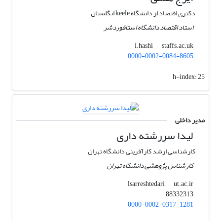
دکتری اقتصاد از دانشگاه keele انگلستان
استاد اقتصاد دانشگاه استافوردشر
staffs.ac.uk
i.hashi
0000-0002-0084-8605
h-index:
25
مدیر داخلی
لیدا سررشته داری
کارشناسی ارشد کارآفرینی دانشگاه تهران
کارشناس پژوهشی دانشگاه تهران
ut.ac.ir
lsarreshtedari
88332313
0000-0002-0317-1281