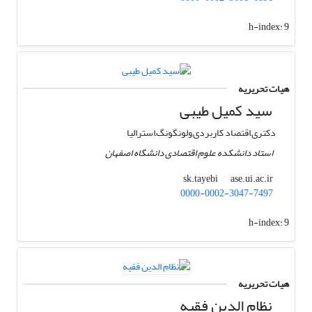
h-index:
9
هیات تحریریه
سید کمیل طیبی
دکتری,اقتصاد کاربردی,ولونگونگ,استرالیا
استاد دانشکده علوم اقتصادی دانشگاه اصفهان
ase.ui.ac.ir
sk.tayebi
0000-0002-3047-7497
h-index:
9
هیات تحریریه
نظام الدین فقیه