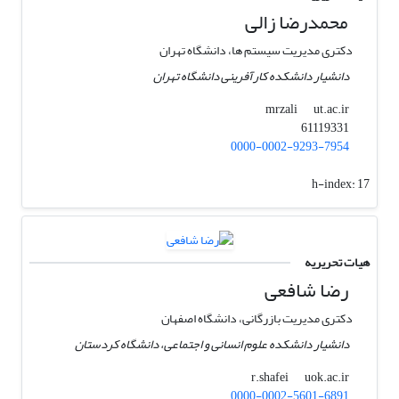
محمدرضا زالی
دکتری ‏مدیریت سیستم ها، دانشگاه تهران
دانشیار دانشکده کارآفرینی دانشگاه تهران
ut.ac.ir
mrzali
61119331
0000-0002-9293-7954
h-index:
17
هیات تحریریه
رضا شافعی
دکتری مدیریت بازرگانی، دانشگاه اصفهان
دانشیار دانشکده علوم انسانی و اجتماعی، دانشگاه کردستان
uok.ac.ir
r.shafei
0000-0002-5601-6891