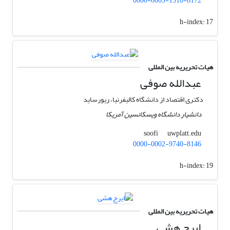
0000-0003-1318-8172
h-index:
17
هیات تحریریه بین المللی
عبدالله صوفی
دکتری اقتصاد از دانشگاه کالیفرنیا، ریورساید
دانشیار دانشگاه ویسکانسین آمریکا
uwplatt.edu
soofi
0000-0002-9740-8146
h-index:
19
هیات تحریریه بین المللی
ایرج هشی