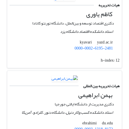
هیات تحریریه
کاظم یاوری
دکتری اقتصاد توسعه و بین‌الملل، دانشگاه تورنتو کانادا
استاد دانشکده اقتصاد دانشگاه یزد
yazd.ac.ir
kyavari
0000-0002-6195-2481
h-index:
12
هیات تحریریه بین المللی
بهمن ابراهیمی
دکتری مدیریت از دانشگاه ایالتی جورجیا
استاد دانشکده کسب وکار دنیل، دانشگاه دنور، کلرادو، آمریکا
du.edu
ebrahimi