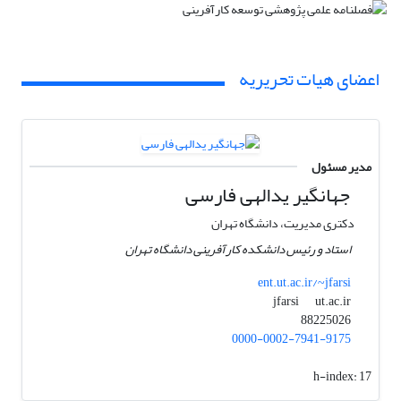
اعضای هیات تحریریه
مدیر مسئول
جهانگیر یدالهی فارسی
دکتری مدیریت، دانشگاه تهران
استاد و رئیس دانشکده کارآفرینی دانشگاه تهران
ent.ut.ac.ir/~jfarsi
ut.ac.ir
jfarsi
88225026
0000-0002-7941-9175
h-index:
17