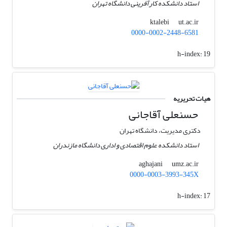
استاد دانشکده کارآفرینی دانشگاه تهران
ut.ac.ir
ktalebi
0000-0002-2448-6581
h-index:
19
هیات تحریریه
حسنعلی آقاجانی
دکتری مدیریت، دانشگاه تهران
استاد دانشکده علوم اقتصادی و اداری دانشگاه مازندران
umz.ac.ir
aghajani
0000-0003-3993-345X
h-index:
17