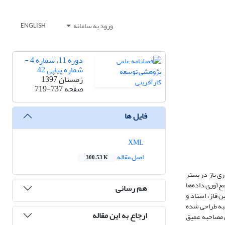
ورود به سامانه
ENGLISH
دوره 11، شماره 4 -
شماره پیاپی 42
زمستان 1397
صفحه
719-737
فایل ها
XML
اصل مقاله
300.53 K
یِ باز در بستر
‌‌آوری داده‌ها
هم رسانی
 فاز، اسناد و
مصاحبه طراحی شده
ارجاع به این مقاله
ان مصاحبه عمیق