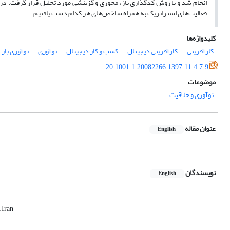
انجام شد و با روش کُدگذاری باز، محوری و گزینشی مورد تحلیل قرار گرفت. در 
فعالیت‌های استراتژیک به همراه شاخص‌های هر کدام دست یافتیم
کلیدواژه‌ها
کارآفرینی
کارآفرینی دیجیتال
کسب و کار دیجیتال
نوآوری
نوآوری باز
20.1001.1.20082266.1397.11.4.7.9
موضوعات
نوآوری و خلاقیت
عنوان مقاله
English
نویسندگان
English
 Iran