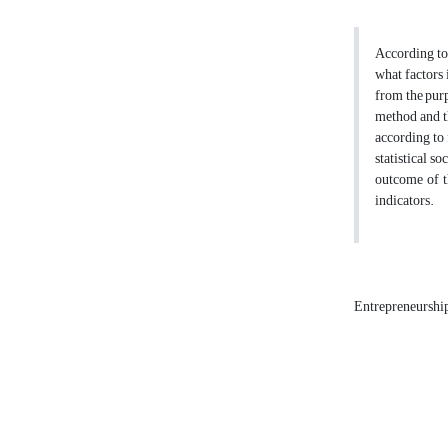
According to 
what factors 
from the purp
method and t
according to 
statistical s
outcome of th
indicators.
Entrepreneurshi