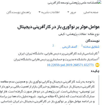
صفحه اصلی
مرور
اطلاعات نشریه
راهنمای نویسندگان
عوامل موثر بر نوآوری باز در کارآفرینی دیجیتال
نوع مقاله : مقالات پژوهشی- کیفی
نویسندگان
2
1
شقایق سخته
آصف کریمی
1
کارشناسی ارشد کارآفرینی پرددیس فارابی، دانشگاه تهران، ایران
2
استادیار دانشکده مدیریت و حسابداری پردیس فارابی دانشگاه تهران
10.22059/jed.2019.268571.652771
چکیده
با توجه به رشد کارآفرینی دیجیتال و کارایی نوآوریِ باز، و همچنین عدم مطالعه ن
کارآفرینی دیجیتال از دیدگان محققان و خبرگان بازار از اهمیت بالایی برخوردا
نیز توصیفی- پیمایشی است. این پژوهش در دو فاز صورت گرفته است. فاز اول با 
مدارک گذشته است که شامل 43 مقاله می‌شود. شیوه تحلی
و در ادامه عوامل مؤثر بر نوآوریِ باز در کارآفرینی دیجیتال در ایران شناسای