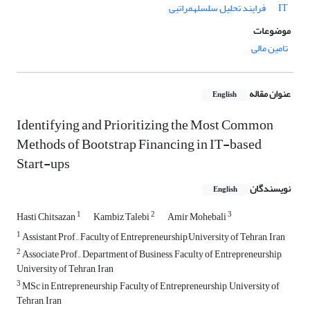
IT
فرایند تحلیل سلسله­‏مراتبی
موضوعات
تامین مالی
عنوان مقاله
English
Identifying and Prioritizing the Most Common
Methods of Bootstrap Financing in IT-based
Start-ups
نویسندگان
English
1
2
3
Hasti Chitsazan
Kambiz Talebi
Amir Mohebali
1
Assistant Prof., Faculty of Entrepreneurship,University of Tehran, Iran
2
Associate Prof., Department of Business, Faculty of Entrepreneurship,
University of Tehran, Iran
3
MSc in Entrepreneurship, Faculty of Entrepreneurship, University of
Tehran, Iran