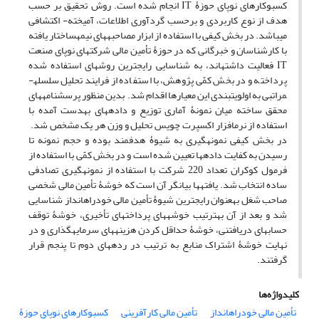
کسب‏وکارهای نوپای حوزۀ IT انجام شده است. روش تحقیق بر حسب
هدف از نوع کاربردی و برحسب گردآوری اطلاعات، آمیخته- اکتشافی
می­باشد. در بخش کیفی با استفاده از ابزار مصاحبه‏های نیمه‏ساختار یافته
با کارشناسان و خبرگانی که در حوزۀ تأمین مالی شرکت‏های نوپای صنعت
IT فعالیت داشته‏اند، به شناسایی رایج‏ترین روش‏های استفاده شده
پرداخته و در بخش کمّی پژوهش، با استفاده از فرایند تحلیل سلسله­
مراتبی به اولویت‏بندی این معیارها اقدام شد. بدین منظور پرسشنامه‏‏های
محقق ساخته میان نمونۀ آماری توزیع و داده‏های به­دست آمده با
استفاده از نرم­افزار اکسپرت چویس تحلیل و وزن هر یک مشخص شد.
در بخش کیفی نمونه‏گیری به شیوۀ هدفمند بوده و حجم نمونه تا
رسیدن به کفایت داده­ها تعیین شده است و در بخش کمّی با استفاده از
فرمول کوکران تعداد 220 شرکت با استفاده از نمونه‏گیری تصادفی
ساده انتخاب شد. یافته‏ها بیانگر آن است که خوشۀ تأمین مالی شخصی
صاحب شغل به­عنوان رایج­ترین شیوۀ تأمین مالی خود­راه­انداز شناسایی
شد و بعد از آن به­ترتیب خوشه­های پرداخت­های تأخیری، خوشۀ توقف
حساب­های دریافتنی، خوشۀ حداقل کردن هزینه­های سرمایه‏گذاری و در
نهایت خوشۀ اشتراک منابع به ترتیب در رده‏های دوم تا پنجم قرار
گرفتند.
کلیدواژه‌ها
تأمین مالی خود‏راه‏انداز
تأمین مالی کارآفرینی
کسب‏و‏کارهای نوپای حوزۀ