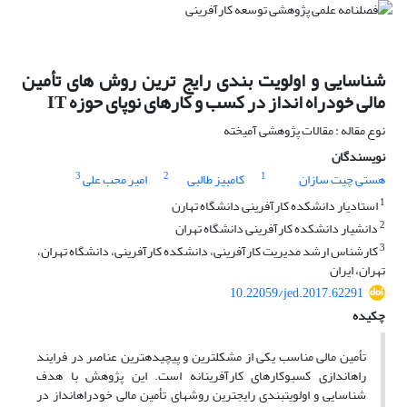
شناسایی و اولویت‏ بندی رایج ترین روش های تأمین
مالی خودراه انداز در کسب‏ و کارهای نوپای حوزه IT
نوع مقاله : مقالات پژوهشی آمیخته
نویسندگان
3
2
1
هستی چیت سازان
کامبیز طالبی
امیر محب علی
1
استادیار دانشکده کارآفرینی دانشگاه تهارن
2
دانشیار دانشکده کارآفرینی دانشگاه تهران
3
کارشناس ارشد مدیریت کارآفرینی، دانشکده کارآفرینی، دانشگاه تهران،
تهران، ایران
10.22059/jed.2017.62291
چکیده
تأمین مالی مناسب یکی از مشکل‏ترین و پیچیده­ترین عناصر در فرایند
راه‏اندازی کسب‏و‏کارهای کارآفرینانه است. این پژوهش با هدف
شناسایی و اولویت‏بندی رایج­ترین روش­های تأمین مالی خود­راه­انداز در