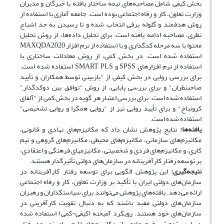
بخش کیفی شامل مصاحبه‌های نیمه ساختار یافته با خبرگان و مدیران
وزارت تعاون، کار و رفاه اجتماعی بوده است. جامعه آماری با استفاده از
روش هدفمند و گلوله برفی انتخاب شده و تا رسیدن به حد اشباع
نظری، مصاحبه ادامه یافته است. برای تحلیل داده‌ها، از روش تحلیل
محتوا با سه مرحله کدگذاری و با استفاده از نرم افزار MAXQDA2020
استفاده شده است. در بخش کمی، از روش معادلات ساختاری با
استفاده از نرم افزارهای SPSS و SMART PLS استفاده شده است.
برای بررسی روایی در بخش کیفی از "بازبینی توسط همکاران و تأیید
صاحبنظران" و برای بررسی پایایی، از روش "توافق بین دو‌کدگذار"
استفاده شده است. برای بررسی اعتبار هر گویه­ در بخش کمی از "آلفای
کرونباخ" و برای تأیید روایی نیز از "روایی همگرا و روایی تشخیصی"
استفاده شده است.
یافته‌ها
:
نتایج پژوهش نشان داد که مکانیزم‌های نهادی و قانونی،
مکانیزم‌های سازمانی، مکانیزم‌های محیطی، مکانیزم‌های گروهی و تیم
کاری، و مکانیزم‌های فردی و شخصیتی، مکانیزم­های فرهنگی و اعتقادی،
بر توسعه رفتار کارآفرینانه در سازمان‌های دولتی تأثیرگذار هستند.
نتیجه‌گیری:
این پژوهش الگویی برای توسعه رفتار کارآفرینانه در
سازمان‌های دولتی ایران با تأکید بر وزارت تعاون، کار و رفاه اجتماعی
ارائه می‌دهد. یافته‌های پژوهش می‌توانند برای سیاستگذاران و رهبران
سازمان‌های دولتی مفید باشند که به دنبال تقویت کارآفرینی در
سازمان‌های خود هستند. رویکرد آمیخته (کیفی-کمی) استفاده شده
در این پژوهش، فهم جامعی از مکانیزم‌های لازم برای توسعه رفتار