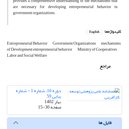
provides a comprehensive understanding of the mechanisms that
are necessary for developing entrepreneurial behavior in
government organizations.
کلیدواژه‌ها
English
Entrepreneurial Behavior
Government Organizations
mechanisms
of Development entrepreneurial behavior
Ministry of Cooperatives
Labor and Social Welfare
مراجع
دوره 16، شماره 1 - شماره
پیاپی 59
بهار 1402
صفحه
15-30
فایل ها