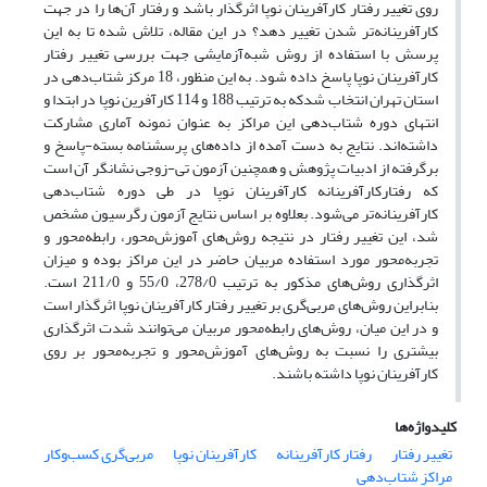
روی تغییر رفتار کارآفرینان نوپا اثرگذار باشد و رفتار آن‌ها را در جهت
کارآفرینانه‌تر شدن تغییر دهد؟ در این مقاله، تلاش شده تا به این
پرسش با استفاده از روش شبه‌آزمایشی جهت بررسی تغییر رفتار
کارآفرینان نوپا پاسخ داده شود. به این منظور، 18 مرکز شتاب‌دهی در
استان تهران انتخاب شدکه به ترتیب 188 و 114 کارآفرین نوپا در ابتدا و
انتهای دوره شتاب‌دهی این مراکز به عنوان نمونه آماری مشارکت
داشته‌اند. نتایج به دست آمده از داده‌های پرسشنامه بسته-پاسخ و
برگرفته از ادبیات پژوهش و همچنین آزمون تی-زوجی نشانگر آن است
که رفتارکارآفرینانه کارآفرینان نوپا در طی دوره شتاب‌دهی
کارآفرینانه‌تر می‌شود. بعلاوه بر اساس نتایج آزمون رگرسیون مشخص
شد، این تغییر رفتار در نتیجه روش‌های آموزش‌محور، رابطه‌محور و
تجربه‌محور مورد استفاده مربیان حاضر در این مراکز بوده و میزان
اثرگذاری روش‌های مذکور به ترتیب 278/0، 55/0 و 211/0 است.
بنابراین روش‌های مربی‌گری بر تغییر رفتار کارآفرینان نوپا اثرگذار است
و در این میان، روش‌های رابطه‌محور مربیان می‌توانند شدت اثرگذاری
بیشتری را نسبت به روش‌های آموزش‌محور و تجربه‌محور بر روی
کارآفرینان نوپا داشته باشند.
کلیدواژه‌ها
تغییر رفتار
رفتار کارآفرینانه
کارآفرینان نوپا
مربی‌گری کسب‌و‌کار
مراکز شتاب‌دهی