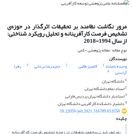
مرور نگاشت نظامند بر تحقیقات اثرگذار در حوزه‌ی
تشخیص فرصت کارآفرینانه و تحلیل رویکرد شناختی:
از سال 1994-2018
نوع مقاله : مقاله پژوهشی - کمی
نویسندگان
3
2
1
وحیده بامشاد
کامبیز طالبی
حمیدرضا یزدانی
زهرا
4
آراستی
1
دانشگاه تهران
2
استاد تمام دانشگاه تهران
3
استادیار دانشگاه تهران پردیس فارابی
4
دانشیار دانشکده کارآفرینی دانشگاه تهران
10.22059/jed.2021.316709.653558
چکیده
به‌رغم رشد بی‌سابقه‌ی تحقیقات در زمینه تشخیص فرصت کارآفرینانه