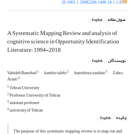
20.1001.1.20082266.1400.14.1.1.8
عنوان مقاله
English
A Systematic Mapping Review and analysis of
cognitive science in Opportunity Identification
Literature: 1994-2018
نویسندگان
English
1
2
3
Vahideh Bamshad
kambiz talebi
hamidreza yazdani
Zahra
4
Arasti
1
Tehran University
2
Professor, University of Tehran,
3
assistant professor
4
university of Tehran
چکیده
English
The purpose of this systematic mapping review is to map out and