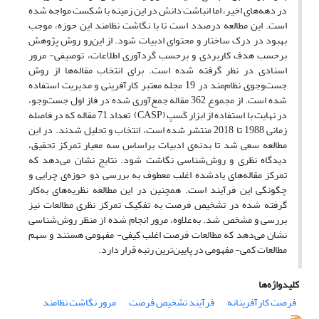
در دهه‌های اخیر، اما انباشت دانش در این زمینه با شکست مواجه شده
است. این مطالعه درصدد است تا با نگاشت نظامند این حوزه، موجب
بهبود در درک ساختار و محتوای ادبیات شود. از این‌رو روش پژوهش
برحسب هدف کاربردی و برحسب گردآوری اطلاعات، توصیفی- مرور
اسنادی در نظر گرفته شده است. برای انتخاب مقاله‌ها از روش
جست‌و‌جوی نظام‌مند در 19 مجله معتبر کارآفرینی و مدیریت استفاده
شده است. از مجموع 362 مقاله جمع‌آوری شده در فاز اول جست‌و‌جو،
در نهایت با استفاده از ابزار کَسپ (CASP) تعداد 71 مقاله که در فاصله
زمانی 1988 تا 2018 منتشر شده است، انتخاب و تحلیل شدند. در این
مطالعه سعی شد تا بدنه‌ی ادبیات براساس سه معیار تمرکز تحقیق،
دیدگاه نظری و روش‌شناسی نگاشت شود. نتایج نشان می‌دهد که
تمرکز مقاله‌های یادشده اغلب معطوف به بررسی دو حوزه‌ی چرایی و
چگونگی این فرآیند است. همچنین در این مطالعه نظریه‌های به‌کار
گرفته شده در تشخیص فرصت به تفکیک تمرکز نظری مطالعات نیز
بررسی و مشخص شد. به‌علاوه، مرور انجام شده از منظر روش‌شناسی
نشان می‌دهد که مطالعات فرصت اغلب کیفی- مفهومی هستند و سهم
مطالعات کمی- مفهومی در پایین‌ترین رتبه قرار دارد.
کلیدواژه‌ها
فرصت کارآفرینانه
فرآیند تشخیص فرصت
مرور نگاشت نظامند