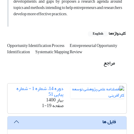
developments, and gaps by proposes a research agenda around
topics and methods, intending to help entrepreneurs and researchers
develop more effective practices.
کلیدواژه‌ها
English
Opportunity Identification Process
Entrepreneurial Opportunity
Identification
Systematic Mapping Review
مراجع
دوره 14، شماره 1 - شماره
پیاپی 51
بهار 1400
صفحه
1-19
فایل ها