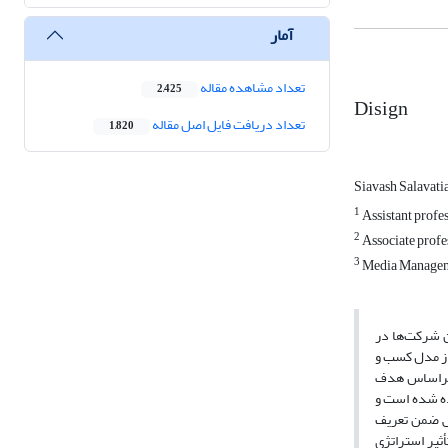
آمار
تعداد مشاهده مقاله
2,425
Disign
تعداد دریافت فایل اصل مقاله
1,820
Siavash Salavati
1
Assistant profe
2
Associate profe
3
Media Manageme
ن شرکت‌ها در
 از مدل کسب و
ش براساس هدف
استفاده شده است و
ژوهش ضمن تعریف
أثیر استراتژی