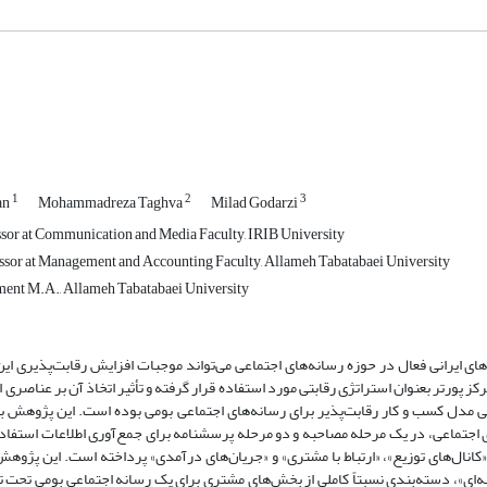
1
2
3
an
Mohammadreza Taghva
Milad Godarzi
ssor at Communication and Media Faculty, IRIB University
ssor at Management and Accounting Faculty, Allameh Tabatabaei University
nt M.A., Allameh Tabatabaei University
ای ایرانی فعال در حوزه رسانه‌های اجتماعی می‌تواند موجبات افزایش رقابت‌پذیری ای
ز پورتر بعنوان استراتژی رقابتی مورد استفاده قرار گرفته و تأثیر اتخاذ آن بر عناصری
حی مدل کسب و کار رقابت‌پذیر برای رسانه‌های اجتماعی بومی بوده است. این پژوه
پنل 12 نفره از خبرگان حوزه رسانه‌های اجتماعی، در یک مرحله مصاحبه و دو مرحله پرسشنامه برای جمع‌آوری اطلاعات 
‌های پیشنهادی»، «کانال‌های توزیع»، «ارتباط با مشتری» و «جریان‌های درآمدی» پرداخته است. این پ
‌ای»، دسته‌بندی نسبتاً کاملی از بخش‌‌های مشتری برای یک رسانه اجتماعیِ بومی تحت ت