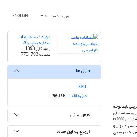
ورود به سامانه
ENGLISH
دوره 7، شماره 4 -
شماره پیاپی 26
زمستان 1393
صفحه
773-793
فایل ها
XML
اصل مقاله
709.17 K
ینی باید توجه
ی و سیاست­های
هم رسانی
پولی و مالی است و اینکه متغیرهای مذکور چه آثاری را بر کارآفرینی زنان به‌جای می‌گذارند؛ بنابراین با استفاده از مدل­های رشد اقتصادی و رهیافت داده­های تابلویی در بازة زمانی 2002 تا
است­های پولی و
ارجاع به این مقاله
شود. همچنین، افزایش یک درصدی