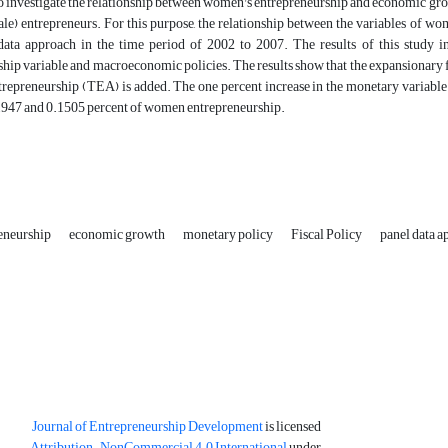
 to investigate the relationship between women's entrepreneurship and economic gr
e) entrepreneurs. For this purpose, the relationship between the variables of w
data approach in the time period of 2002 to 2007. The results of this study in
hip variable and macroeconomic policies. The results show that the expansionary fisc
repreneurship (TEA) is added. The one percent increase in the monetary variable
.1947 and 0.1505 percent of women entrepreneurship.
eneurship
economic growth
monetary policy
Fiscal Policy
panel data 
Journal of Entrepreneurship Development
is licensed
Attribution-NonCommercial 4.0 International
under