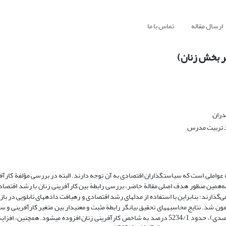
ارسال مقاله
تماس با ما
بر بخش زنان)
دران
د تربیت مدرس
 عواملی است که سیاستگذاران اقتصادی به آن توجه دارند. البته در بررسی مؤلفة کارآفر
ه‌همین منظور هدف اصلی مقالة حاضر، بررسی رابطة بین کارآفرینی زنان با رشد اقتصاد
آزمون شد. نتایج محاسبه­های تحقیق بیانگر رابطة مثبت و معنی­دار بین متغیر کارآفرینی و سی
مالی است. نتایج نشان می‌دهد با اعمال سیاست مالی انبساطی (افزایش یک درصدی)، حدود 5234/1 درصد به شاخص کارآفرینی زنان افزوده می­