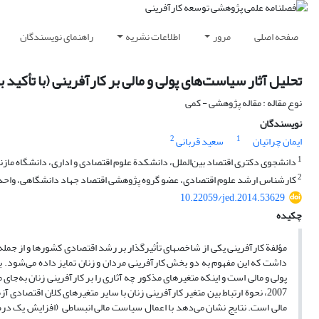
صفحه اصلی
مرور
اطلاعات نشریه
راهنمای نویسندگان
تحلیل آثار سیاست‌های پولی و مالی بر کارآفرینی (با تأکید 
نوع مقاله : مقاله پژوهشی - کمی
نویسندگان
2
1
ایمان چراتیان
سعید قربانی
1
دانشجوی دکتری اقتصاد بین‌الملل، دانشکدة علوم اقتصادی و اداری، دانشگاه مازن
2
کارشناس ارشد علوم اقتصادی، عضو گروه پژوهشی اقتصاد جهاد دانشگاهی، واح
10.22059/jed.2014.53629
چکیده
مؤلفة کارآفرینی یکی از شاخص­های تأثیرگذار بر رشد اقتصادی کشورها و از جمله
داشت که این مفهوم به دو بخش کارآفرینی مردان و زنان تمایز داده می‌شود. ب
2007، نحوة ارتباط بین متغیر کارآفرینی زنان با سایر متغیرهای کلان اقتصادی 