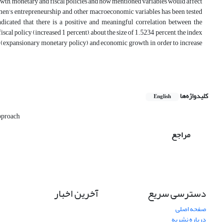
owth, monetary and fiscal policies and how mentioned variables would affect
omen's entrepreneurship and other macroeconomic variables has been tested
dicated that there is a positive and meaningful correlation between the
al policy (increased 1 percent), about the size of 1.5234 percent, the index
 (expansionary monetary policy) and economic growth in order to increase
کلیدواژه‌ها
English
approach
مراجع
دسترسی سریع
آخرین اخبار
صفحه اصلی
درباره نشریه