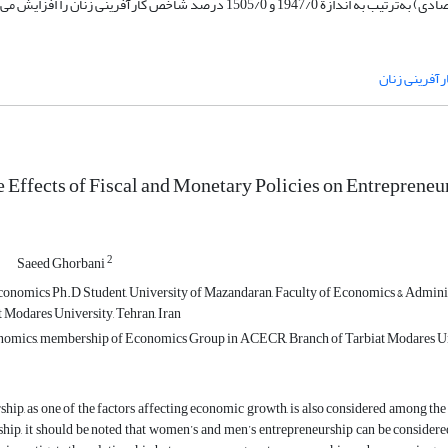
اخص کارآفرینی زنان را افزایش می‌دهند.
رآفرینی زنان
e Effects of Fiscal and Monetary Policies on Entrepren
2
Saeed Ghorbani
conomics Ph.D Student, University of Mazandaran, Faculty of Economics & Adminis
 Modares University, Tehran, Iran
omics, membership of Economics Group in ACECR, Branch of Tarbiat Modares Univ
hip, as one of the factors affecting economic growth, is also considered among th
hip, it should be noted that women’s and men’s entrepreneurship can be considere