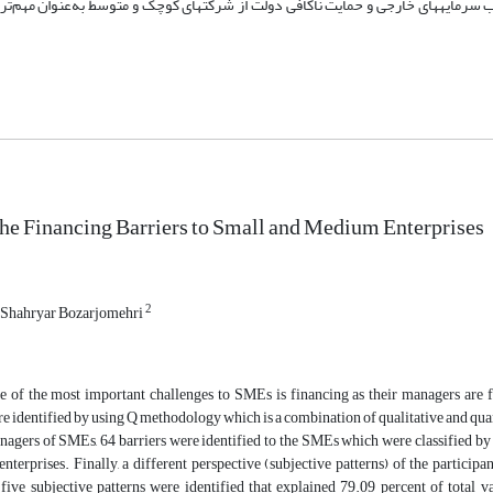
 سرمایه­های خارجی و حمایت ناکافی دولت از شرکت­های کوچک و متوسط به‌عنوان مهم‌تری
he Financing Barriers to Small and Medium Enterprises
2
Shahryar Bozarjomehri
ne of the most important challenges to SMEs is financing as their managers are 
e identified by using Q methodology which is a combination of qualitative and quan
agers of SMEs, 64 barriers were identified to the SMEs which were classified by 
nterprises. Finally, a different perspective (subjective patterns) of the particip
ive subjective patterns were identified that explained 79.09 percent of total var