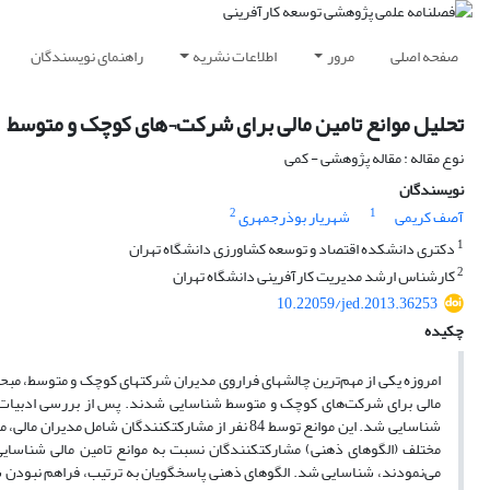
صفحه اصلی
مرور
اطلاعات نشریه
راهنمای نویسندگان
تحلیل موانع تامین مالی برای شرکت¬های کوچک و متوسط
نوع مقاله : مقاله پژوهشی - کمی
نویسندگان
2
1
آصف کریمی
شهریار بوذرجمهری
1
دکتری دانشکده اقتصاد و توسعه کشاورزی دانشگاه تهران
2
کارشناس ارشد مدیریت کارآفرینی دانشگاه تهران
10.22059/jed.2013.36253
چکیده
امروزه یکی از مهم‌ترین چالش­های فراروی مدیران شرکت­های کوچک و متوسط، مبحث
شناسایی شد. این موانع توسط 84 نفر از مشارکت­کنندگان
می‌نمودند، شناسایی شد. الگوهای ذهنی پاسخ­گویان به ترتیب، فراهم نبودن شرای