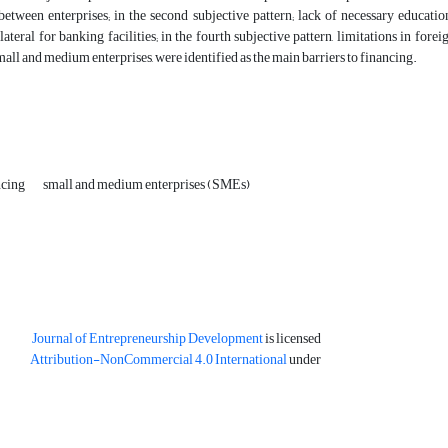
etween enterprises; in the second subjective pattern; lack of necessary education
lateral for banking facilities; in the fourth subjective pattern, limitations in for
mall and medium enterprises, were identified as the main barriers to financing.
ncing
small and medium enterprises (SMEs)
Journal of Entrepreneurship Development
is licensed
Attribution-NonCommercial 4.0 International
under