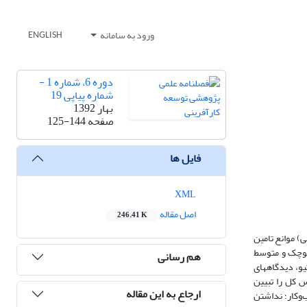
ورود به سامانه
ENGLISH
دوره 6، شماره 1 -
شماره پیاپی 19
بهار 1392
صفحه
125-144
فایل ها
XML
اصل مقاله
246.41 K
ی) موانع تامین
 از مدیران عامل شرکت­ها، 64 مانع برای شرکت‌های کوچک و متوسط
هم رسانی
ی کیو، دیدگاه­های
 اساس پنج الگوی ذهنی که در مجموع حدود 09/79 درصد از واریانس کل را تبیین
ارجاع به این مقاله
‌وکار؛ نداشتن