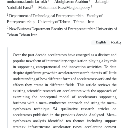
1
1
mohammad amin farrokh
Abolghasem Arabiun
Jahangir
2
1
Yadollahi Farsi
Mohammad Reza Meigounpoory
1
Department of Technological Entrepreneurship - Faculty of
Entrepreneurship - University of Tehran - Tehran - Iran
2
New Business Department, Faculty of Entrepreneurship, University of
Tehran, Tehran, Iran
چکیده
English
Over the past decade, accelerators have emerged as a distinct and
popular new form of intermediary organization, playing a key role
in supporting entrepreneurial and innovation activities. To date,
despite significant growth in accelerator research, there is still little
understanding of how different forms of accelerators work and the
effects they create in different fields. This article reviews the
existing scientific research on accelerators with the approach of
examining the conceptual model of accelerators supporting
business with a meta-synthesızes approach, and using the meta-
synthesızes technique, 54 qualitative research articles on
accelerators published in the previous decade Analyzed. Meta-
synthesızes analysis identified ten themes, including support
strategy, infrastructure, accelerator types, accelerator context,