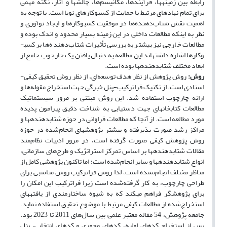
رابطه بین زمینه­ها، فرآیند­ها، مکانیسم‌ها، چالش­ها و آثار، نکته مهمی
برای تمام نهادهای مرتبط با حمایت از کسب­و­کارهای نوپا است. با توجه به
اهمیت نقش شتاب‌دهنده‌ها در موفقیت کسب­وکارها و ایجاد نوآوری و
نظر به اینکه مطالعات داخلی در این زمینه بسیار محدود و اندک بوده و
مطالعات خارجی نیز بیشتر به بررسی تأثیرات شتاب‌دهنده‌ها بر کسب­
وکار­ها اشاره داشته­اند این مطالعه به دنبال یافتن یک چارچوب جامع از
ابعاد مختلف شتاب­دهنده­ها بوده است.
روش:
روش پژوهش از نظر هدف توسعه‌ای، از نظر روش تحقیق کیفی-
اسنادی است. از تکنیک فراترکیب-پنل خبرگی جهت استخراج مقوله‌ها و
ارائه چارچوب استفاده شد. این روش مبتنی بر مرور سیستماتیک
مطالعات کتابخانه­ای جهت دستیابی به شناخت دقیق پیرامون پدیده
مورد مطالعه است. از آنجا که مطالعات فراوانی در حوزه شتاب­دهنده­ها و
مراکز رشد صورت پذیرفته و بیشتر پژوهش­های انجام‌شده در حوزه
روش پژوهش کیفی صورت گرفته است، در مرور ادبیات نظام‌مند
مقالات شتاب­دهنده­ها بر اساس تمرکز استراتژیک و طرح‌های سازمانی،
انواع شتاب­دهنده­ها و سایر انجام‌شده است؛ اما تاکنون پژوهشی کامل از
مناظر مختلف انجام‌نشده است، لذا روش فراترکیب روش مناسبی برای
طراحی چارچوب، به کار گرفته‌شده است زیرا فراترکیب این امکان را
برای پژوهشگر فراهم می­کند که به شیوه ساختارمندی از یافته­های
استخراج‌شده از مطالعات کیفی مرتبط با موضوع تحقیق استفاده نماید.
جامعه پژوهش، 54 مقاله معتبر علمی بین سال‌های 2011 تا 2023 بود.
پس از استخراج کدهای اولیه، کدهای محوری و کدهای انتخابی، پنل