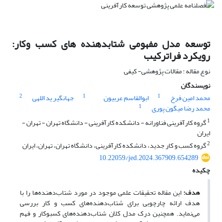
توسعه مدل مفهومی شتابدهنده های کسب وکار:
رویکرد فراترکیب
نوع مقاله : مقالات پژوهشی- کیفی
نویسندگان
2
1
1
محمد امین فرخ
ابوالقاسم عربیون
جهانگیر ید اللهی
1
محمد رضا میگون پوری
1
گروه کارآفرینی فناورانه - دانشکده کارآفرینی - دانشگاه تهران - تهران -
ایران
2
گروه کسب و کار جدید، دانشکده کارآفرینی، دانشگاه تهران، تهران، ایران
10.22059/jed.2024.367909.654289
چکیده
هدف:
این مقاله تحقیقات علمی موجود در مورد شتاب‌دهنده‌ها را با
هدف ارائه چارچوبی برای شتاب‌دهنده‌های کسب و کار بررسی
می‌نماید. همچنین
درک مدل کلان شتاب‌دهنده‌های کسب­وکار و فهم