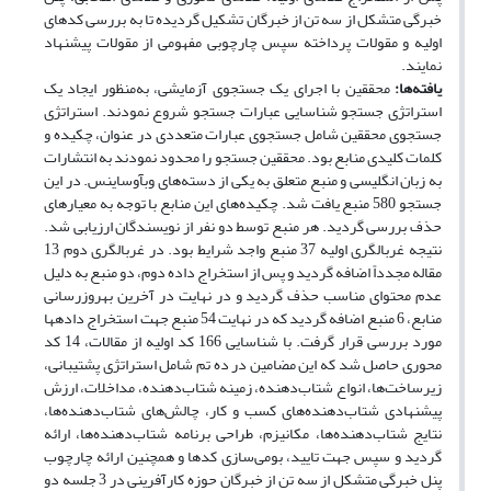
خبرگی متشکل از سه تن از خبرگان تشکیل گردیده تا به بررسی کدهای
اولیه و مقولات پرداخته سپس چارچوبی مفهومی از مقولات پیشنهاد
نمایند.
یافته‌ها:
محققین با اجرای یک جستجوی آزمایشی، به‌منظور ایجاد یک
استراتژی جستجو شناسایی عبارات جستجو شروع نمودند. استراتژی
جستجوی محققین شامل جستجوی عبارات متعددی در عنوان، چکیده و
کلمات کلیدی منابع بود. محققین جستجو را محدود نمودند به انتشارات
به زبان انگلیسی و منبع متعلق به یکی از دسته‌های وب­آو­ساینس. در این
جستجو 580 منبع یافت شد. چکیده‌های این منابع با توجه به معیارهای
حذف بررسی گردید. هر منبع توسط دو نفر از نویسندگان ارزیابی شد.
نتیجه غربالگری اولیه 37 منبع واجد شرایط بود. در غربالگری دوم 13
مقاله مجدداً اضافه گردید و پس از استخراج داده دوم، دو منبع به دلیل
عدم محتوای مناسب حذف گردید و در نهایت در آخرین به­روز­رسانی
منابع، 6 منبع اضافه گردید که در نهایت 54 منبع جهت استخراج داده­ها
مورد بررسی قرار گرفت. با شناسایی 166 کد اولیه از مقالات، 14 کد
محوری حاصل شد که این مضامین در ده تم شامل استراتژی پشتیبانی،
زیرساخت‌ها، انواع شتاب‌دهنده، زمینه شتاب‌دهنده، مداخلات، ارزش
پیشنهادی شتاب‌دهنده‌های کسب و کار، چالش‌های شتاب‌دهنده‌ها،
نتایج شتاب‌دهنده‌ها، مکانیزم، طراحی برنامه شتاب‌دهنده‌ها، ارائه
گردید و سپس جهت تایید، بومی‌سازی کدها و همچنین ارائه چارچوب
پنل خبرگی متشکل از سه تن از خبرگان حوزه کارآفرینی در 3 جلسه دو