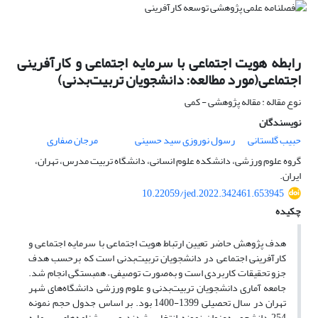
رابطه هویت اجتماعی با سرمایه اجتماعی و کارآفرینی
اجتماعی(مورد مطالعه: دانشجویان تربیت‌بدنی)
نوع مقاله : مقاله پژوهشی - کمی
نویسندگان
حبیب گلستانی
رسول نوروزی سید حسینی
مرجان صفاری
گروه علوم ورزشی، دانشکده علوم انسانی، دانشگاه تربیت مدرس، تهران،
ایران.
10.22059/jed.2022.342461.653945
چکیده
هدف پژوهش حاضر تعیین ارتباط هویت اجتماعی با سرمایه اجتماعی و
کارآفرینی اجتماعی در دانشجویان تربیت‌بدنی است که برحسب هدف
جزو تحقیقات کاربردی است و به‌صورت توصیفی – همبستگی انجام شد.
جامعه آماری دانشجویان تربیت‌بدنی و علوم ورزشی دانشگاه‌های شهر
تهران در سال تحصیلی 1399-1400 بود. بر اساس جدول حجم نمونه
254 دانشجو به‌عنوان نمونه انتخاب شدند و پرسشنامه‌های سرمایه