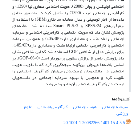
اجتماعی اونیکس و بولن (2000)، هویت اجتماعی صفاری نیا (1390) و
کارآفرینی اجتماعی عرب (1390) را تکمیل کردند. به‌منظور تحلیل
داده‌ها از آمار توصیفی و مدل معادله ساختاری(SEM) با استفاده از
نرم‌افزارهای SPSS/24 و Smart PLS/3استفاده شد. یافته‌های
پژوهش نشان داد که هویت اجتماعی با کارآفرینی اجتماعی و سرمایه
اجتماعی رابطه مثبت و معناداری دارد(05/0P<) و همچنین سرمایه
اجتماعی با کارآفرینی اجتماعی ارتباط مثبت و معناداری دارد(05/0P<).
برای برازش مدل از شاخص GOF استفاده شد که این شاخص نشان
داد پژوهش حاضر از برازش مطلوبی برخوردار است (66/0=GOF). بر
اساس یافته‌ها می‌توان این‌گونه نتیجه‌گیری کرد که با تقویت هویت
اجتماعی در دانشجویان تربیت‌بدنی می‌توان کارآفرینی اجتماعی را
تقویت کرد و همچنین با بهبود سرمایه اجتماعی در دانشجویان
تربیت‌بدنی کارآفرینی اجتماعی آن‌ها بهبود می‌یابد.
کلیدواژه‌ها
سرمایه اجتماعی
هویت اجتماعی
کارآفرینی اجتماعی
علوم
ورزشی
20.1001.1.20082266.1401.15.4.5.5