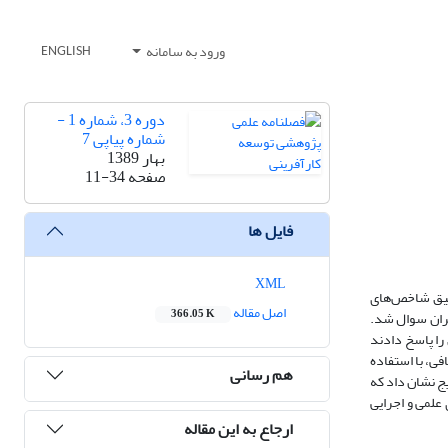
ورود به سامانه
ENGLISH
دوره 3، شماره 1 -
شماره پیاپی 7
بهار 1389
صفحه
11-34
فایل ها
XML
حقیق شاخص‌های
اصل مقاله
366.05 K
هران سوال شد.
102 نفر از آن‌ها پرسش‌نامه‌های تحقیق را پاسخ دادند
افی، با استفاده
هم رسانی
یج نشان داد که
لمی ‌و اجرایی
ارجاع به این مقاله