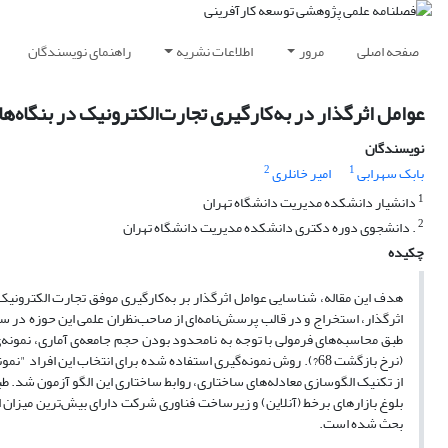
صفحه اصلی
مرور
اطلاعات نشریه
راهنمای نویسندگان
عوامل اثرگذار در به‌کارگیری تجارت‌الکترونیک در بنگاه‌ه
نویسندگان
2
1
بابک سهرابی
امیر خانلری
1
دانشیار دانشکده مدیریت دانشگاه تهران
2
. دانشجوی دوره دکتری دانشکده مدیریت دانشگاه تهران
چکیده
هدف این مقاله، شناسایی عوامل اثرگذار بر به‌کارگیری موفق تجارت الکترونی
اثرگذار، استخراج و در قالب پرسش‌نامه‌ای از صاحب‌نظران علمی این حوزه د
(نرخ بازگشت 68?). روش نمونه‌گیری استفاده شده برای انتخاب ‌این 
از تکنیک الگوسازی معادله‌های ساختاری، روابط ساختاری این الگو آزمون شد. طبق
بلوغ بازارهای برخط (آنلاین) و زیرساخت فناوری شرکت دارای بیش‌ترین میزان اث
بحث شده است.