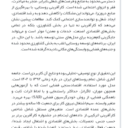
دسترسی محدود به منابع و فرصت‌های شغلی نابرابر، منجر به مهاجرت،
فقر و انزوای اجتماعی شده است. کارآفرینی روستایی، با بهره‌گیری از
منابع درون‌زا، می‌تواند این مشکلات را کاهش دهد و به رشد اقتصادی،
ایجاد شغل و توانمندسازی اجتماعی کمک کند. مطالعات پیشین نشان
می‌دهد که کارآفرینی نه تنها در بخش کشاورزی، بلکه در تمامی
بخش‌های اقتصادی (صنعت، خدمات و معدن) موثر است و می‌تواند
جایگزینی کم‌هزینه برای مدل‌های سنتی توسعه باشد. با این حال، در
ایران، برنامه‌های توسعه روستایی اغلب به بخش کشاورزی محدود شده
و جنبه‌های فضایی و وابستگی‌های مکانی نادیده گرفته شده است.
این تحقیق از نوع توصیفی-تحلیلی بوده و نتایج آن کاربردی است. جامعه
آماری شامل تمام روستاهای ایران در بازه زمانی ۱۳۹۲ تا ۱۴۰۲ است.
مدل مورد استفاده، اقتصادسنجی فضایی است که با آزمون‌هایی
همچون موران، لاگرانژ، حداکثر راستنمایی و با لحاظ اثرات ثابت و
ناهمگنی فضایی، از روش خودرگرسیون فضایی (SAR) بهره می‌برد.
متغیر وابسته، سهم اشتغال نیروی کار برای جمعیت ۱۵ ساله و بیشتر در
بخش‌های عمده اقتصادی است. متغیرهای مستقل شامل شاخص
کارآفرینی (ترکیبی از داده‌های ثبت‌نام در جشنواره کارآفرین برتر بر
حسب جنس، تحصیلات، بخش‌های اقتصادی و اشتغال ایجاد شده)،
جمعیت فعال اقتصادی، نرخ دستمزد (تعدیل‌شده با شاخص قیمت