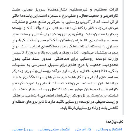
اثرات مستقیم و غیرمستقیم نشان‌دهنده سرریز فضایی مثبت
کارآفرینی و جمعیت فعال، و منفی نرخ دستمزد است. این یافته‌ها حاکی
از آن است که کارآفرینی روستایی، با تمرکز بر منابع محلی و مشارکت
مردم، می‌تواند فقر را کاهش دهد، مهاجرت را متوقف کند و توسعه
پایدار را تضمین نماید. چالش‌های موجود در ایران شامل زیرساخت‌های
ضعیف، برنامه‌ریزی بالا به پایین، فقدان مالکیت رسمی (سند ملکی) برای
بسیاری از روستاها و ناهماهنگی بین دستگاه‌های اجرایی است. برای
بهبود، پیشنهاد می‌شود: اتخاذ رویکرد پایین به بالا و درون‌زا، تاسیس
وزارت توسعه روستایی برای هماهنگی، صدور سند ملکی بدون
محدودیت جمعیت یا طرح هادی برای تسهیل دسترسی به تسهیلات
بانکی، حفظ جمعیت فعال با برابرسازی درآمد روستایی و شهری، و تمرکز
سیاست‌های فضایی بر مکان‌ها به جای بخش‌ها و سرمایه‌گذاری به جای
یارانه‌ها. این سیاست‌ها می‌توانند تعاملات فضایی را تقویت کرده و
کارآفرینی را به عنوان موتور محرکه اشتغال روستایی قرار دهند. در
نهایت، این پژوهش بر لزوم یکپارچگی ابعاد اقتصادی، اجتماعی، فرهنگی
و زیست‌محیطی در توسعه روستایی تاکید دارد تا نابرابری‌های منطقه‌ای
کاهش یابد و رفاه روستاییان ارتقا یابد.
کلیدواژه‌ها
اشتغال روستایی
کار آفرینی
اقتصاد سنجی فضایی
سرریز فضایی